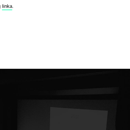
g
linka
.