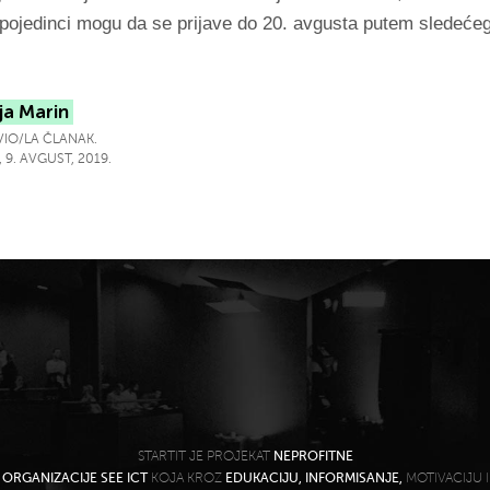
 pojedinci mogu da se prijave do 20. avgusta putem sledeće
ja Marin
IO/LA ČLANAK.
 9. AVGUST, 2019.
STARTIT JE PROJEKAT
NEPROFITNE
ORGANIZACIJE SEE ICT
KOJA KROZ
EDUKACIJU, INFORMISANJE,
MOTIVACIJU I