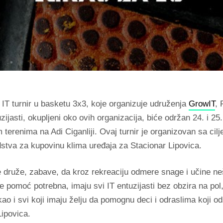
IT turnir u basketu 3x3, koje organizuje udruženja
GrowIT
, 
uzijasti, okupljeni oko ovih organizacija, biće održan 24. i 25
terenima na Adi Ciganliji. Ovaj turnir je organizovan sa cil
dstva za kupovinu klima uređaja za Stacionar Lipovica.
se druže, zabave, da kroz rekreaciju odmere snage i učine ne
e pomoć potrebna, imaju svi IT entuzijasti bez obzira na pol,
ao i svi koji imaju želju da pomognu deci i odraslima koji o
Lipovica.