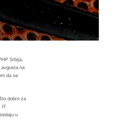
PHP Srbija,
. avgusta na
jem da se
što dobro za
 IT
dsedaju u