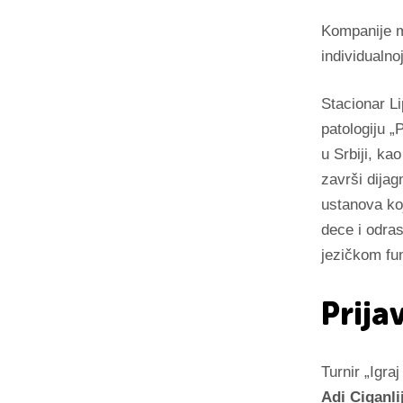
Kompanije m
individualno
Stacionar L
patologiju „
u Srbiji, ka
završi dijag
ustanova koj
dece i odras
jezičkom fun
Prija
Turnir „Igra
Adi Ciganlij