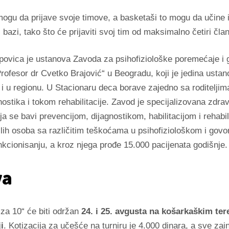
ogu da prijave svoje timove, a basketaši to mogu da učine 
j bazi, tako što će prijaviti svoj tim od maksimalno četiri čla
ipovica je ustanova Zavoda za psihofiziološke poremećaje i
Profesor dr Cvetko Brajović“ u Beogradu, koji je jedina ustan
o i u regionu. U Stacionaru deca borave zajedno sa roditeljim
nostika i tokom rehabilitacije. Zavod je specijalizovana zdra
a se bavi prevencijom, dijagnostikom, habilitacijom i rehabil
lih osoba sa različitim teškoćama u psihofiziološkom i govo
kcionisanju, a kroz njega prođe 15.000 pacijenata godišnje.
va
j za 10“ će biti održan
24. i 25. avgusta na košarkaškim te
i
. Kotizacija za učešće na turniru je 4.000 dinara, a sve za