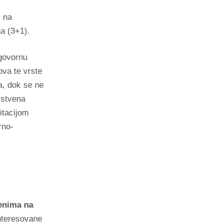
i na
na (3+1).
 govornu
ova te vrste
a, dok se ne
vstvena
itacijom
rno-
renima na
interesovane