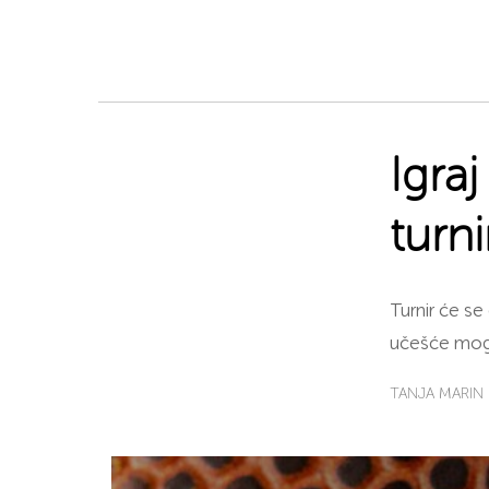
Igra
turn
Turnir će se 
učešće mogu
TANJA MARIN