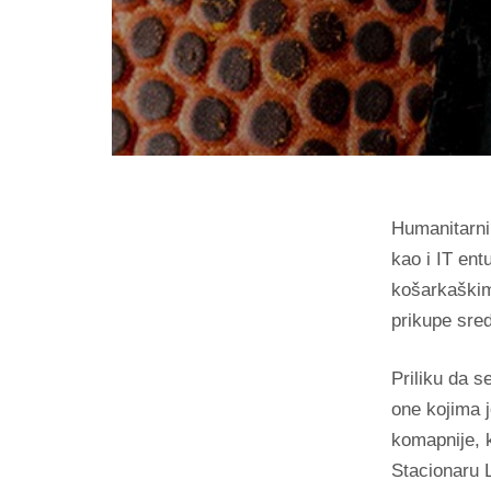
Humanitarni 
kao i IT ent
košarkaškim 
prikupe sre
Priliku da 
one kojima j
komapnije, k
Stacionaru 