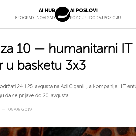
AI HUB
AI POSLOVI
BEOGRAD
·
NOVI SAD
POZICIJE
·
DODAJ POZICIJU
j za 10 — humanitarni IT
ir u basketu 3x3
održati 24. i 25. avgusta na Adi Ciganliji, a kompanije i IT entu
 da se prijave do 20. avgusta.
—
09/08/2019