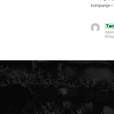
kompanije i
Tan
OBJAV
PETAK,