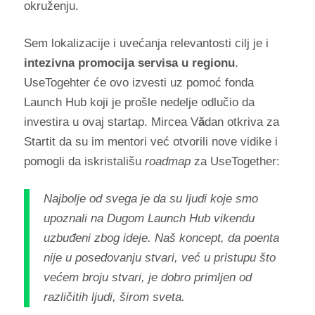
okruženju.
Sem lokalizacije i uvećanja relevantosti cilj je i
intezivna promocija servisa u regionu
.
UseTogehter će ovo izvesti uz pomoć fonda
Launch Hub koji je prošle nedelje odlučio da
investira u ovaj startap. Mircea V
ă
dan otkriva za
Startit da su im mentori već otvorili nove vidike i
pomogli da iskristališu
roadmap
za UseTogether:
Najbolje od svega je da su ljudi koje smo
upoznali na Dugom Launch Hub vikendu
uzbuđeni zbog ideje. Naš koncept, da poenta
nije u posedovanju stvari, već u pristupu što
većem broju stvari, je dobro primljen od
različitih ljudi, širom sveta.