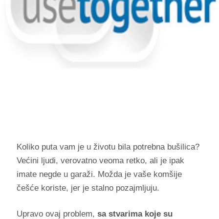
Koliko puta vam je u životu bila potrebna bušilica?
Većini ljudi, verovatno veoma retko, ali je ipak
imate negde u garaži. Možda je vaše komšije
češće koriste, jer je stalno pozajmljuju.
Upravo ovaj problem,
sa stvarima koje su