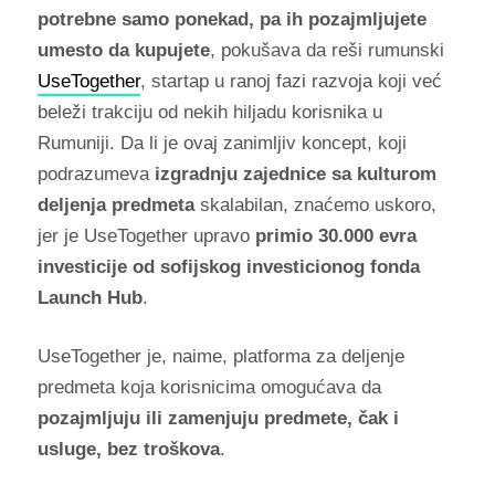
potrebne samo ponekad, pa ih pozajmljujete
umesto da kupujete
, pokušava da reši rumunski
UseTogether
, startap u ranoj fazi razvoja koji već
beleži trakciju od nekih hiljadu korisnika u
Rumuniji. Da li je ovaj zanimljiv koncept, koji
podrazumeva
izgradnju zajednice sa kulturom
deljenja predmeta
skalabilan, znaćemo uskoro,
jer je UseTogether upravo
primio 30.000 evra
investicije od sofijskog investicionog fonda
Launch Hub
.
UseTogether je, naime, platforma za deljenje
predmeta koja korisnicima omogućava da
pozajmljuju ili zamenjuju predmete, čak i
usluge, bez troškova
.