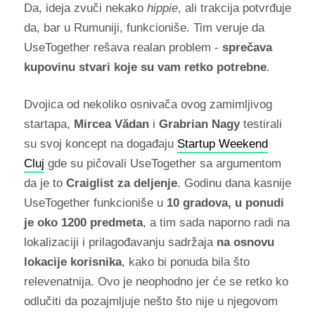
Da, ideja zvuči nekako
hippie
, ali trakcija potvrđuje
da, bar u Rumuniji, funkcioniše. Tim veruje da
UseTogether rešava realan problem -
sprečava
kupovinu stvari koje su vam retko potrebne
.
Dvojica od nekoliko osnivača ovog zamimljivog
startapa,
Mircea Vădan
i
Grabrian Nagy
testirali
su svoj koncept na događaju
Startup Weekend
Cluj
gde su pičovali UseTogether sa argumentom
da je to
Craiglist za deljenje
. Godinu dana kasnije
UseTogether funkcioniše u
10 gradova, u ponudi
je oko 1200 predmeta
, a tim sada naporno radi na
lokalizaciji i prilagođavanju sadržaja
na osnovu
lokacije korisnika
, kako bi ponuda bila što
relevenatnija. Ovo je neophodno jer će se retko ko
odlučiti da pozajmljuje nešto što nije u njegovom