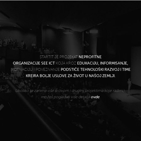
STARTIT JE PROJEKAT
NEPROFITNE
ORGANIZACIJE SEE ICT
KOJA KROZ
EDUKACIJU, INFORMISANJE,
MOTIVACIJU I POVEZIVANJE
PODSTIČE TEHNOLOŠKI RAZVOJ I TIME
KREIRA BOLJE USLOVE ZA ŽIVOT U NAŠOJ ZEMLJI.
Ukoliko te zanima više o ovom i drugim projektima koje radimo,
možeš pogledati više detalja
ovde
.