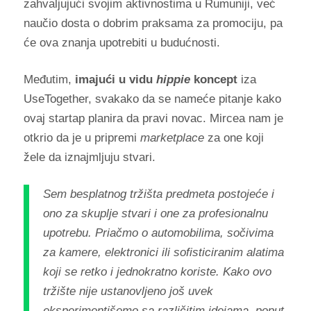
zahvaljujući svojim aktivnostima u Rumuniji, već
naučio dosta o dobrim praksama za promociju, pa
će ova znanja upotrebiti u budućnosti.
Međutim,
imajući u vidu
hippie
koncept
iza
UseTogether, svakako da se nameće pitanje kako
ovaj startap planira da pravi novac. Mircea nam je
otkrio da je u pripremi
marketplace
za one koji
žele da iznajmljuju stvari.
Sem besplatnog tržišta predmeta postojeće i
ono za skuplje stvari i one za profesionalnu
upotrebu. Priačmo o automobilima, sočivima
za kamere, elektronici ili sofisticiranim alatima
koji se retko i jednokratno koriste. Kako ovo
tržište nije ustanovljeno još uvek
eksperimentišemo sa različitim idejama, poput