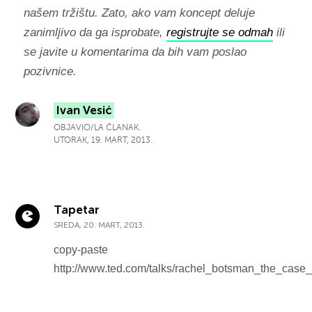
našem tržištu. Zato, ako vam koncept deluje
zanimljivo da ga isprobate,
registrujte se odmah
ili
se javite u komentarima da bih vam poslao
pozivnice.
Ivan Vesić
OBJAVIO/LA ČLANAK.
UTORAK, 19. MART, 2013.
Tapetar
SREDA, 20. MART, 2013.
copy-paste
http://www.ted.com/talks/rachel_botsman_the_case_