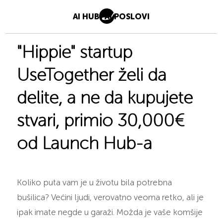
AI HUB
AI POSLOVI
"Hippie" startup
UseTogether želi da
delite, a ne da kupujete
stvari, primio 30,000€
od Launch Hub-a
Koliko puta vam je u životu bila potrebna
bušilica? Većini ljudi, verovatno veoma retko, ali je
ipak imate negde u garaži. Možda je vaše komšije