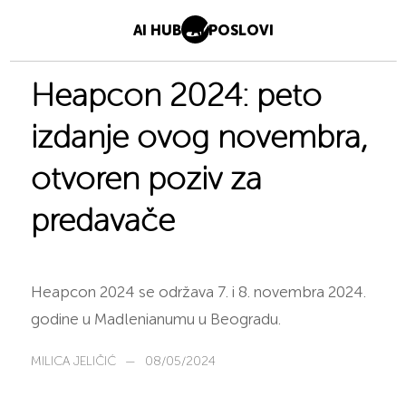
AI HUB
AI POSLOVI
Heapcon 2024: peto
izdanje ovog novembra,
otvoren poziv za
predavače
Heapcon 2024 se održava 7. i 8. novembra 2024.
godine u Madlenianumu u Beogradu.
MILICA JELIČIĆ
—
08/05/2024