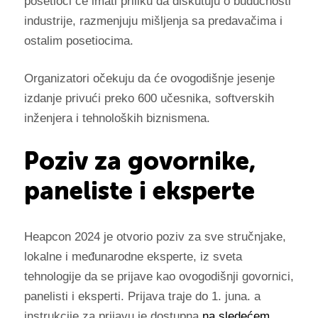
posetioci će imati priliku da diskutuju o budućnosti
industrije, razmenjuju mišljenja sa predavačima i
ostalim posetiocima
.
Organizatori očekuju da će ovogodišnje jesenje
izdanje privući preko 600 učesnika, softverskih
inženjera i tehnoloških biznismena.
Poziv za govornike,
paneliste i eksperte
Heapcon 2024 je otvorio poziv za sve stručnjake,
lokalne i međunarodne eksperte, iz sveta
tehnologije da se prijave kao ovogodišnji govornici,
panelisti i eksperti. Prijava traje do 1. juna. a
instrukcije za prijavu je dostupna
na sledećem