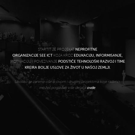
STARTIT JE PROJEKAT
NEPROFITNE
ORGANIZACIJE SEE ICT
KOJA KROZ
EDUKACIJU, INFORMISANJE,
MOTIVACIJU I POVEZIVANJE
PODSTIČE TEHNOLOŠKI RAZVOJ I TIME
KREIRA BOLJE USLOVE ZA ŽIVOT U NAŠOJ ZEMLJI.
Ukoliko te zanima više o ovom i drugim projektima koje radimo,
možeš pogledati više detalja
ovde
.