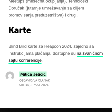
Meetups (mesečna okupljanja), Tehnološki
Doručak (jutarnje umrežavanje sa ciljem
promovisanja preduzetništva) i drugi.
Karte
Blind Bird karte za Heapcon 2024, zajedno sa
instrukcijama plaćanja, dostupne su
na zvaničnom
sajtu konferencije
.
Milica Jeličić
OBJAVIO/LA ČLANAK.
SREDA, 8. MAJ, 2024.