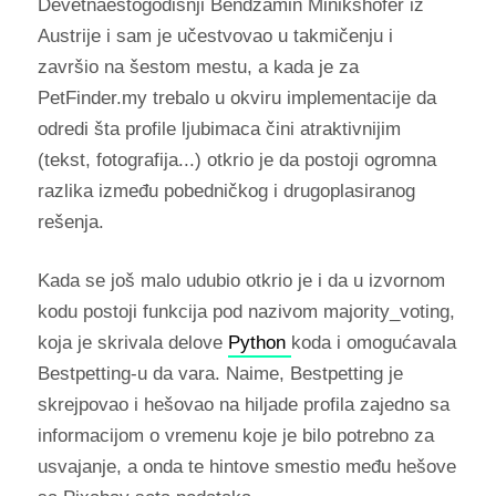
Devetnaestogodišnji Bendžamin Minikshofer iz
Austrije i sam je učestvovao u takmičenju i
završio na šestom mestu, a kada je za
PetFinder.my trebalo u okviru implementacije da
odredi šta profile ljubimaca čini atraktivnijim
(tekst, fotografija...) otkrio je da postoji ogromna
razlika između pobedničkog i drugoplasiranog
rešenja.
Kada se još malo udubio otkrio je i da u izvornom
kodu postoji funkcija pod nazivom majority_voting,
koja je skrivala delove
Python
koda i omogućavala
Bestpetting-u da vara. Naime, Bestpetting je
skrejpovao i hešovao na hiljade profila zajedno sa
informacijom o vremenu koje je bilo potrebno za
usvajanje, a onda te hintove smestio među hešove