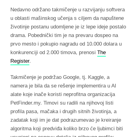
Nedavno održano takmičenje u razvijanju softvera
u oblasti mašinskog učenja s ciljem da napuštene
životinje postanu udomljene je iz lepe ideje postalo
drama. Pobednički tim je na prevaru dospeo na
prvo mesto i pokupio nagradu od 10.000 dolara u
konkurenciji od 2.000 timova, prenosi
The
Register
.
Takmičenje je podržao Google, tj. Kaggle, a
namera je bila da se rešenje implementira u AI
alate koje inače koristi neprofitna organizacija
PetFinder.my. Timovi su radili na njihovoj listi
profila pasa, mačaka i drugih sitnih životinja, a
zadatak koji im je dat podrazumevao je kreiranje
algoritma koji predviđa koliko brzo će ljubimci biti