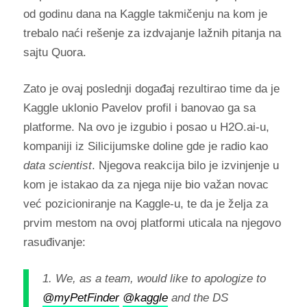
od godinu dana na Kaggle takmičenju na kom je
trebalo naći rešenje za izdvajanje lažnih pitanja na
sajtu Quora.
Zato je ovaj poslednji događaj rezultirao time da je
Kaggle uklonio Pavelov profil i banovao ga sa
platforme. Na ovo je izgubio i posao u H2O.ai-u,
kompaniji iz Silicijumske doline gde je radio kao
data scientist
. Njegova reakcija bilo je izvinjenje u
kom je istakao da za njega nije bio važan novac
već pozicioniranje na Kaggle-u, te da je želja za
prvim mestom na ovoj platformi uticala na njegovo
rasuđivanje:
1. We, as a team, would like to apologize to
@myPetFinder
@kaggle
and the DS