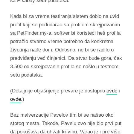
sa Pixabay seta podataka.
Kada bi za vreme testiranja sistem dobio na uvid
profil koji se podudarao sa profilom skrejpovanim
sa PetFinder.my-a, softver bi koristeći heš profila
potražio stvarno vreme potrebno da konkretna
životinja nađe dom. Odnosno, ne bi se radilo o
predviđanju već činjenici. Da stvar bude gora, čak
3.500 od skrejpovanih profila se našlo u testnom
setu podataka.
(Detaljnije objašnjenje prevare je dostupno
ovde
i
ovde
.)
Bez malverzacije Pavelov tim bi se našao oko
stotog mesta. Takođe, Pavelu ovo nije bio prvi put
da pokušava da uhvati krivinu. Varao je i pre više