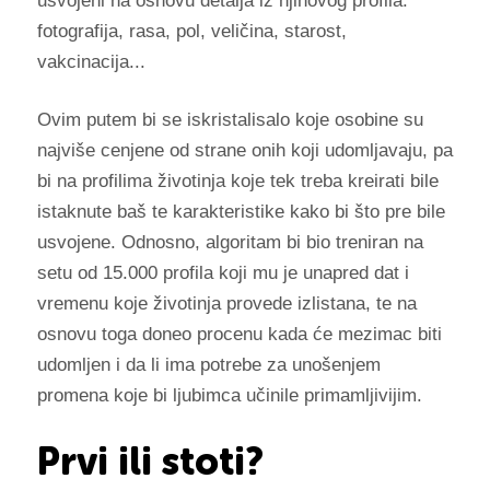
usvojeni na osnovu detalja iz njihovog profila:
fotografija, rasa, pol, veličina, starost,
vakcinacija...
Ovim putem bi se iskristalisalo koje osobine su
najviše cenjene od strane onih koji udomljavaju, pa
bi na profilima životinja koje tek treba kreirati bile
istaknute baš te karakteristike kako bi što pre bile
usvojene. Odnosno, algoritam bi bio treniran na
setu od 15.000 profila koji mu je unapred dat i
vremenu koje životinja provede izlistana, te na
osnovu toga doneo procenu kada će mezimac biti
udomljen i da li ima potrebe za unošenjem
promena koje bi ljubimca učinile primamljivijim.
Prvi ili stoti?