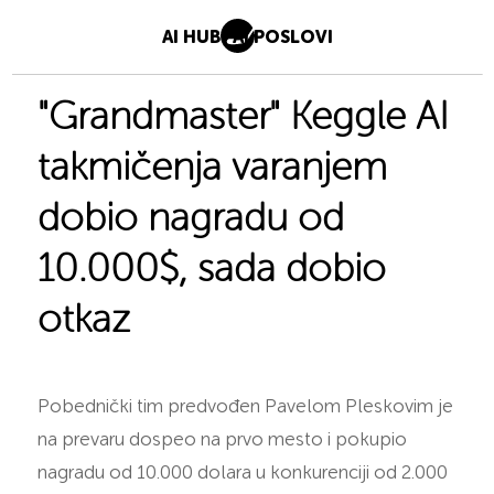
AI HUB
AI POSLOVI
"Grandmaster" Keggle AI
takmičenja varanjem
dobio nagradu od
10.000$, sada dobio
otkaz
Pobednički tim predvođen Pavelom Pleskovim je
na prevaru dospeo na prvo mesto i pokupio
nagradu od 10.000 dolara u konkurenciji od 2.000