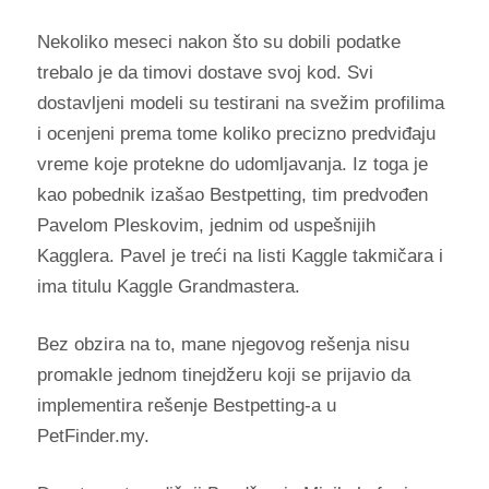
Nekoliko meseci nakon što su dobili podatke
trebalo je da timovi dostave svoj kod. Svi
dostavljeni modeli su testirani na svežim profilima
i ocenjeni prema tome koliko precizno predviđaju
vreme koje protekne do udomljavanja. Iz toga je
kao pobednik izašao Bestpetting, tim predvođen
Pavelom Pleskovim, jednim od uspešnijih
Kagglera. Pavel je treći na listi Kaggle takmičara i
ima titulu Kaggle Grandmastera.
Bez obzira na to, mane njegovog rešenja nisu
promakle jednom tinejdžeru koji se prijavio da
implementira rešenje Bestpetting-a u
PetFinder.my.