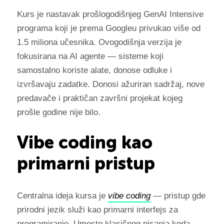
Kurs je nastavak prošlogodišnjeg GenAI Intensive
programa koji je prema Googleu privukao više od
1.5 miliona učesnika. Ovogodišnja verzija je
fokusirana na AI agente — sisteme koji
samostalno koriste alate, donose odluke i
izvršavaju zadatke. Donosi ažuriran sadržaj, nove
predavače i praktičan završni projekat kojeg
prošle godine nije bilo.
Vibe coding kao
primarni pristup
Centralna ideja kursa je
vibe coding
— pristup gde
prirodni jezik služi kao primarni interfejs za
programiranje. Umesto klasičnog pisanja koda,