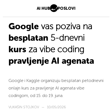
AI HUB
AI POSLOVI
Google
vas poziva na
besplatan
5-dnevni
kurs
za vibe coding
pravljenje AI agenata
Google i Kaggle organizuju besplatan petodnevni
onlajn kurs za pravljenje AI agenata vibe
codingom, od 15. do 19. juna.
VUKAŠIN STOJKOV
—
10/05/2026