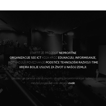
STARTIT JE PROJEKAT
NEPROFITNE
ORGANIZACIJE SEE ICT
KOJA KROZ
EDUKACIJU, INFORMISANJE,
MOTIVACIJU I POVEZIVANJE
PODSTIČE TEHNOLOŠKI RAZVOJ I TIME
KREIRA BOLJE USLOVE ZA ŽIVOT U NAŠOJ ZEMLJI.
Ukoliko te zanima više o ovom i drugim projektima koje radimo,
možeš pogledati više detalja
ovde
.