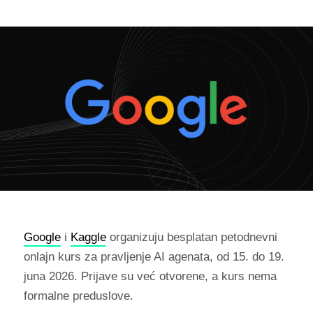
Google
i
Kaggle
organizuju besplatan petodnevni
onlajn kurs za pravljenje AI agenata, od 15. do 19.
juna 2026. Prijave su već otvorene, a kurs nema
formalne preduslove.