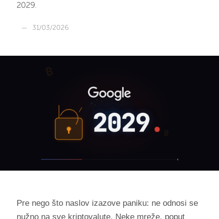
2029.
—
31/03/2026
Pre nego što naslov izazove paniku: ne odnosi se
nužno na sve kriptovalute. Neke mreže, poput