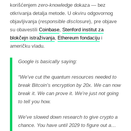
korišćenjem
zero-knowledge
dokaza — bez
otkrivanja detalja metode. U okviru odgovornog
objavljivanja (
responsible disclosure
), pre objave
su obavestili
Coinbase
,
Stenford institut za
blokčejn istraživanja
,
Ethereum fondaciju
i
američku vladu.
Google is basically saying:
“We’ve cut the quantum resources needed to
break Bitcoin’s encryption by 20x. We can now
break it. We can prove it. We’re just not going
to tell you how.
We’ve slowed down research to give crypto a
chance. You have until 2029 to figure out a…