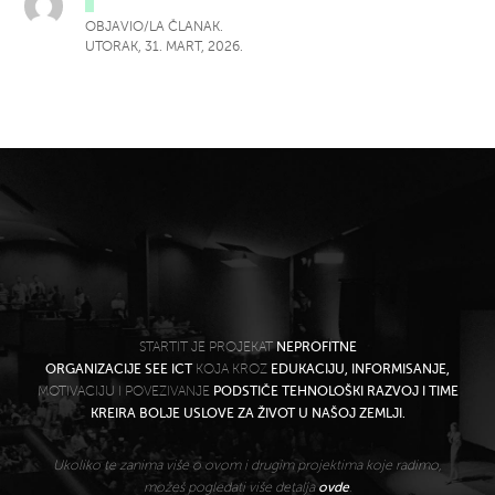
OBJAVIO/LA ČLANAK.
UTORAK, 31. MART, 2026.
STARTIT JE PROJEKAT
NEPROFITNE
ORGANIZACIJE SEE ICT
KOJA KROZ
EDUKACIJU, INFORMISANJE,
MOTIVACIJU I POVEZIVANJE
PODSTIČE TEHNOLOŠKI RAZVOJ I TIME
KREIRA BOLJE USLOVE ZA ŽIVOT U NAŠOJ ZEMLJI.
Ukoliko te zanima više o ovom i drugim projektima koje radimo,
možeš pogledati više detalja
ovde
.