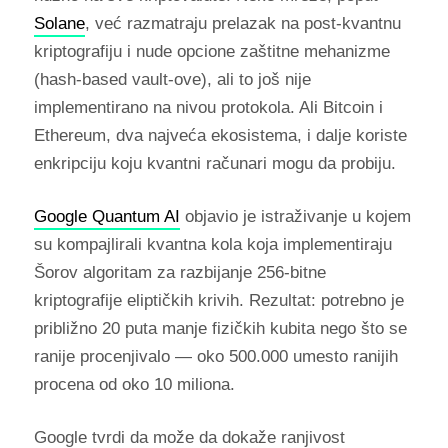
Solane
, već razmatraju prelazak na post-kvantnu
kriptografiju i nude opcione zaštitne mehanizme
(hash-based vault-ove), ali to još nije
implementirano na nivou protokola. Ali Bitcoin i
Ethereum, dva najveća ekosistema, i dalje koriste
enkripciju koju kvantni računari mogu da probiju.
Google Quantum AI
objavio je istraživanje u kojem
su kompajlirali kvantna kola koja implementiraju
Šorov algoritam za razbijanje 256-bitne
kriptografije eliptičkih krivih. Rezultat: potrebno je
približno 20 puta manje fizičkih kubita nego što se
ranije procenjivalo — oko 500.000 umesto ranijih
procena od oko 10 miliona.
Google tvrdi da može da dokaže ranjivost