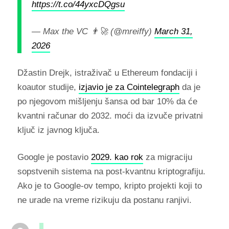
https://t.co/44yxcDQgsu
— Max the VC 👨‍🚀 (@mreiffy)
March 31,
2026
Džastin Drejk, istraživač u Ethereum fondaciji i
koautor studije,
izjavio je za Cointelegraph
da je
po njegovom mišljenju šansa od bar 10% da će
kvantni računar do 2032. moći da izvuče privatni
ključ iz javnog ključa.
Google je postavio
2029. kao rok
za migraciju
sopstvenih sistema na post-kvantnu kriptografiju.
Ako je to Google-ov tempo, kripto projekti koji to
ne urade na vreme rizikuju da postanu ranjivi.