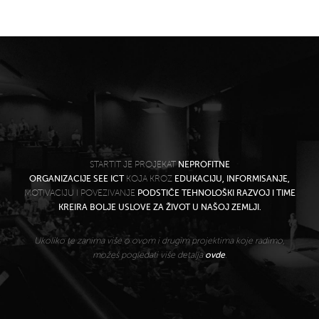
STARTIT JE PROJEKAT
NEPROFITNE
ORGANIZACIJE SEE ICT
KOJA KROZ
EDUKACIJU, INFORMISANJE,
MOTIVACIJU I POVEZIVANJE
PODSTIČE TEHNOLOŠKI RAZVOJ I TIME
KREIRA BOLJE USLOVE ZA ŽIVOT U NAŠOJ ZEMLJI.
Ukoliko te zanima više o ovom i drugim projektima koje radimo,
možeš pogledati više detalja
ovde
.