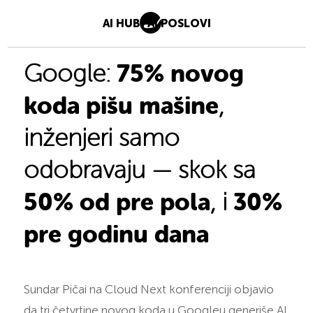
AI HUB
AI POSLOVI
75% novog
Google:
koda pišu mašine
,
inženjeri samo
odobravaju — skok sa
50% od pre pola
30%
, i
pre godinu dana
Sundar Pičai na Cloud Next konferenciji objavio
da tri četvrtine novog koda u Googleu generiše AI.