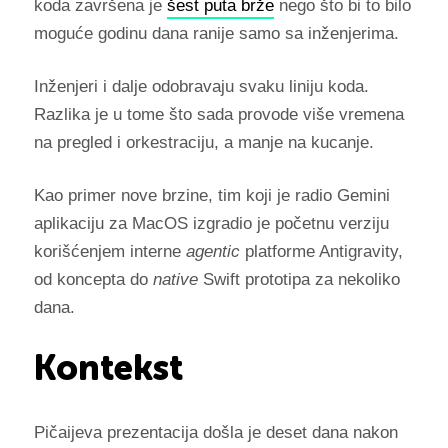
koda završena je
šest puta brže
nego što bi to bilo
moguće godinu dana ranije samo sa inženjerima.
Inženjeri i dalje odobravaju svaku liniju koda.
Razlika je u tome što sada provode više vremena
na pregled i orkestraciju, a manje na kucanje.
Kao primer nove brzine, tim koji je radio Gemini
aplikaciju za MacOS izgradio je početnu verziju
korišćenjem interne
agentic
platforme Antigravity,
od koncepta do
native
Swift prototipa za nekoliko
dana.
Kontekst
Pičaijeva prezentacija došla je deset dana nakon