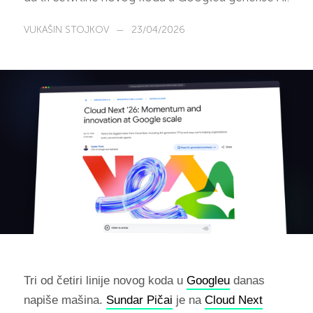
VUKAŠIN STOJKOV
—
23/04/2026
Tri od četiri linije novog koda u
Googleu
danas
napiše mašina.
Sundar Pičai
je na
Cloud Next