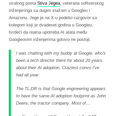
viralnog posta
Stiva Jegea
, veterana softverskog
inženjeringa sa dugim stažom u Googleu i
Amazonu. Jege je na X-u podelio razgovor sa
kolegom koji je dvadeset godina u Googleu,
tvrdeći da realna upotreba AI alata među
Googleovim inženjerima gotovo ne postoji.
I was chatting with my buddy at Google, who's
been a tech director there for about 20 years,
about their AI adoption. Craziest convo I've
had all year.
The TL;DR is that Google engineering appears
to have the same AI adoption footprint as John
Deere, the tractor company. Most of…