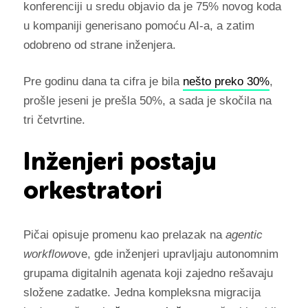
konferenciji u sredu objavio da je 75% novog koda
u kompaniji generisano pomoću AI-a, a zatim
odobreno od strane inženjera.
Pre godinu dana ta cifra je bila
nešto preko 30%
,
prošle jeseni je prešla 50%, a sada je skočila na
tri četvrtine.
Inženjeri postaju
orkestratori
Pičai opisuje promenu kao prelazak na
agentic
workflow
ove, gde inženjeri upravljaju autonomnim
grupama digitalnih agenata koji zajedno rešavaju
složene zadatke. Jedna kompleksna migracija