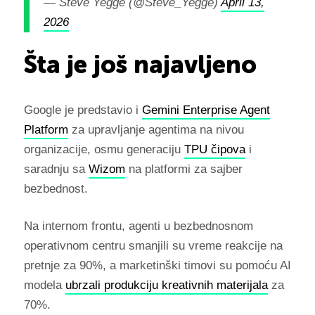
— Steve Yegge (@Steve_Yegge)
April 13,
2026
Šta je još najavljeno
Google je predstavio i
Gemini Enterprise Agent
Platform
za upravljanje agentima na nivou
organizacije, osmu generaciju
TPU čipova
i
saradnju sa
Wizom
na platformi za sajber
bezbednost.
Na internom frontu, agenti u bezbednosnom
operativnom centru smanjili su vreme reakcije na
pretnje za 90%, a marketinški timovi su pomoću AI
modela
ubrzali produkciju kreativnih materijala
za
70%.