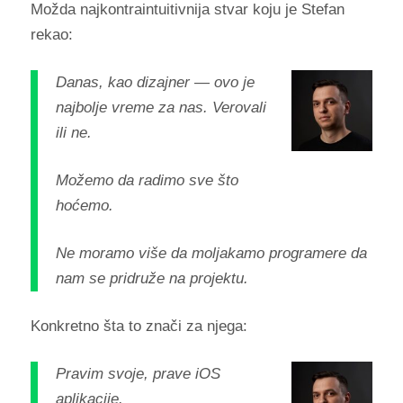
Možda najkontraintuitivnija stvar koju je Stefan
rekao:
Danas, kao dizajner — ovo je
najbolje vreme za nas. Verovali
ili ne.
Možemo da radimo sve što
hoćemo.
Ne moramo više da moljakamo programere da
nam se pridruže na projektu.
Konkretno šta to znači za njega:
Pravim svoje, prave iOS
aplikacije.