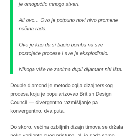
je omogućilo mnogo stvari.
Ali ovo... Ovo je potpuno novi nivo promene
načina rada.
Ovo je kao da si bacio bombu na sve
postojeće procese i sve je eksplodiralo.
Nikoga više ne zanima dupli dijamant niti išta.
Double diamond je metodologija dizajnerskog
procesa koju je popularizovao British Design
Council — divergentno razmišljanje pa
konvergentno, dva puta.
Do skoro, većina ozbiljnih dizajn timova se držala
neke varijante ovog pristupa, ali je sada samo