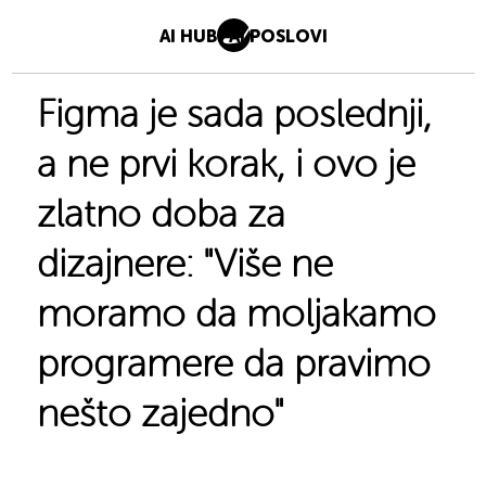
AI HUB
AI POSLOVI
Figma je sada poslednji,
a ne prvi korak, i ovo je
zlatno doba za
dizajnere: "Više ne
moramo da moljakamo
programere da pravimo
nešto zajedno"