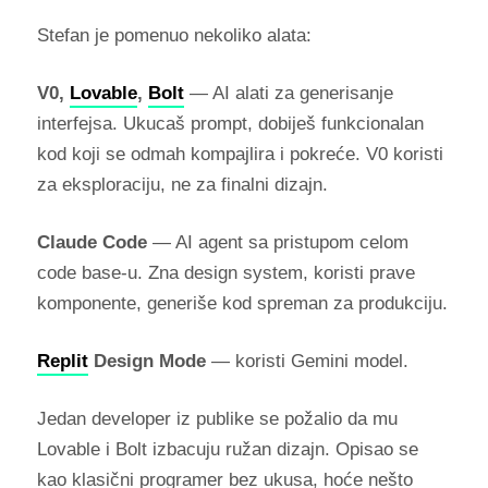
Stefan je pomenuo nekoliko alata:
V0,
Lovable
,
Bolt
— AI alati za generisanje
interfejsa. Ukucaš prompt, dobiješ funkcionalan
kod koji se odmah kompajlira i pokreće. V0 koristi
za eksploraciju, ne za finalni dizajn.
Claude Code
— AI agent sa pristupom celom
code base-u. Zna design system, koristi prave
komponente, generiše kod spreman za produkciju.
Replit
Design Mode
— koristi Gemini model.
Jedan developer iz publike se požalio da mu
Lovable i Bolt izbacuju ružan dizajn. Opisao se
kao klasični programer bez ukusa, hoće nešto