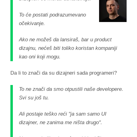
To će postati podrazumevano
očekivanje.
Ako ne možeš da lansiraš, bar u product
dizajnu, nećeš biti toliko koristan kompaniji
kao oni koji mogu.
Da li to znači da su dizajneri sada programeri?
To ne znači da smo otpustili naše developere.
Svi su još tu.
Ali postaje teško reći "ja sam samo UI
dizajner, ne zanima me ništa drugo".