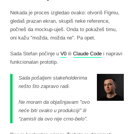
Nekada je proces izgledao ovako: otvoriš Figmu,
gledaš prazan ekran, skupiš neke reference,
počneš da mockup-uješ. Onda to pokažeš timu,
oni kažu "možda, možda ne". Pa opet.
Sada Stefan počinje u
V0
ili
Claude Code
i napravi
funkcionalan prototip.
Sada pošaljem stakeholderima
nešto što zapravo radi.
Ne moram da objašnjavam "ovo
neće biti ovako u produkciji" ili
"zamisli da ovo nije crno-belo".