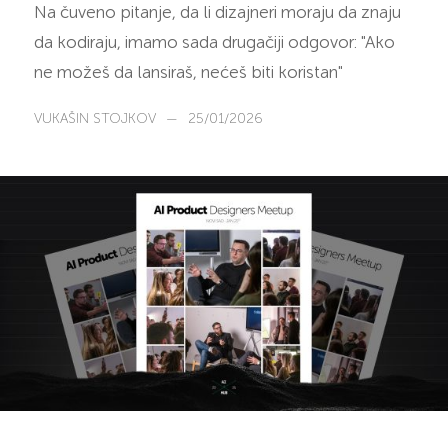
Na čuveno pitanje, da li dizajneri moraju da znaju
da kodiraju, imamo sada drugačiji odgovor: "Ako
ne možeš da lansiraš, nećeš biti koristan"
VUKAŠIN STOJKOV
—
25/01/2026