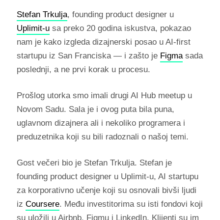
Stefan Trkulja
, founding product designer u
Uplimit-u
sa preko 20 godina iskustva, pokazao
nam je kako izgleda dizajnerski posao u AI-first
startupu iz San Franciska — i zašto je
Figma
sada
poslednji, a ne prvi korak u procesu.
Prošlog utorka smo imali drugi AI Hub meetup u
Novom Sadu. Sala je i ovog puta bila puna,
uglavnom dizajnera ali i nekoliko programera i
preduzetnika koji su bili radoznali o našoj temi.
Gost večeri bio je Stefan Trkulja. Stefan je
founding product designer u Uplimit-u, AI startupu
za korporativno učenje koji su osnovali bivši ljudi
iz
Coursere
. Među investitorima su isti fondovi koji
su uložili u Airbnb, Figmu i LinkedIn. Klijenti su im