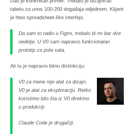
Dao je konkretan primer. Trebalo je dizajnirati
tabelu za unos 100-200 događaja odjednom. Klijent
je hteo spreadsheet-like interfejs.
Da sam to radio u Figmi, trebalo bi mi bar dve
nedelje. U V0 sam napravio funkcionalan
prototip za pola sata.
Ali tu je napravio bitnu distinkciju:
V0 za mene nije alat za dizajn.
V0 je alat za eksploraciju. Retko
koristimo bilo šta iz V0 direktno
u produkciji.
Claude Code je drugačiji.