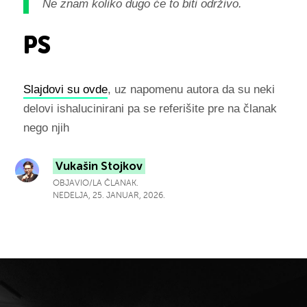
Ne znam koliko dugo će to biti održivo.
PS
Slajdovi su ovde
, uz napomenu autora da su neki
delovi ishalucinirani pa se referišite pre na članak
nego njih
Vukašin Stojkov
OBJAVIO/LA ČLANAK.
NEDELJA, 25. JANUAR, 2026.