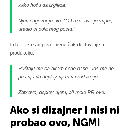
kako hoću da izgleda.
Njen odgovor je bio: "O bože, ovo je super,
uradio si pola mog posla."
I da — Stefan povremeno čak deploy-uje u
produkciju.
Puštaju me da diram code base. Još me ne
puštaju da deploy-ujem u produkciju...
Zapravo, deploy-ujem, ali male PR-ove.
Ako si dizajner i nisi ni
probao ovo, NGMI