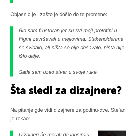
Objasnio je i zašto je došlo do te promene:
Bio sam frustriran jer su svi moji prototipi u
Figmi završavali u mejlovima. Stakeholderima
se sviđalo, ali ništa se nije dešavalo, ništa nije
išlo dalje.
Sada sam uzeo stvar u svoje ruke.
Šta sledi za dizajnere?
Na pitanje gde vidi dizajnere za godinu-dve, Stefan
je rekao:
Dizajneri će morati da lansiraju.