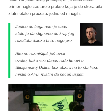
primer naglo zastarele prakse koja je do skora bila
zlatni etalon procesa, jedne od mnogih.
Jedino do čega nam je sada
stalo je da stignemo do krajnjeg
rezultata daleko brže nego pre.
Ako ne razmišljaš još uvek
ovako, kako već danas rade timovi u
Slicijumskoj Dolini, bez obzira na to šta lično
misliš o AI-u, mislim da nećeš uspeti.