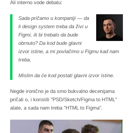
Ali interno vode debatu:
Sada pričamo u kompaniji — da
li design system treba da živi u
Figmi, ili bi trebalo da bude
obrnuto? Da kod bude glavni
izvor istine, a mi povlačimo u Figmu kad nam
treba.
Mislim da će kod postati glavni izvor istine.
Negde ironično je da smo bukvalno decenijama
pričali o, i koristili "PSD/Sketch/Figma to HTML"
alate, a sada nam treba "HTML to Figma".