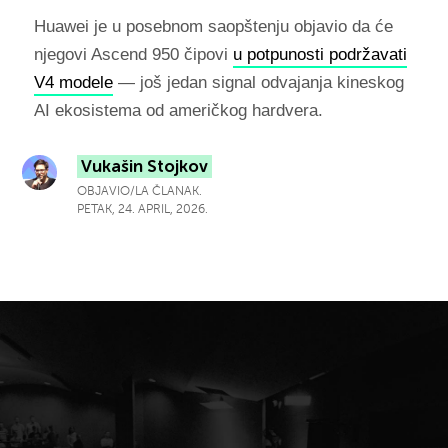
Huawei je u posebnom saopštenju objavio da će
njegovi Ascend 950 čipovi
u potpunosti podržavati
V4 modele
— još jedan signal odvajanja kineskog
AI ekosistema od američkog hardvera.
Vukašin Stojkov
OBJAVIO/LA ČLANAK.
PETAK, 24. APRIL, 2026.