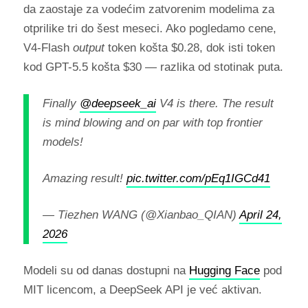
da zaostaje za vodećim zatvorenim modelima za
otprilike tri do šest meseci. Ako pogledamo cene,
V4-Flash
output
token košta $0.28, dok isti token
kod GPT-5.5 košta $30 — razlika od stotinak puta.
Finally
@deepseek_ai
V4 is there. The result
is mind blowing and on par with top frontier
models!
Amazing result!
pic.twitter.com/pEq1IGCd41
— Tiezhen WANG (@Xianbao_QIAN)
April 24,
2026
Modeli su od danas dostupni na
Hugging Face
pod
MIT licencom, a DeepSeek API je već aktivan.