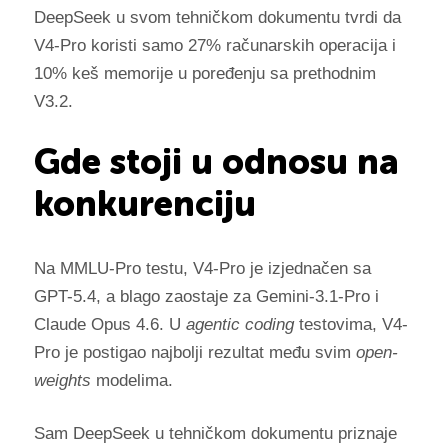
DeepSeek u svom tehničkom dokumentu tvrdi da
V4-Pro koristi samo 27% računarskih operacija i
10% keš memorije u poređenju sa prethodnim
V3.2.
Gde stoji u odnosu na
konkurenciju
Na MMLU-Pro testu, V4-Pro je izjednačen sa
GPT-5.4, a blago zaostaje za Gemini-3.1-Pro i
Claude Opus 4.6. U
agentic coding
testovima, V4-
Pro je postigao najbolji rezultat među svim
open-
weights
modelima.
Sam DeepSeek u tehničkom dokumentu priznaje