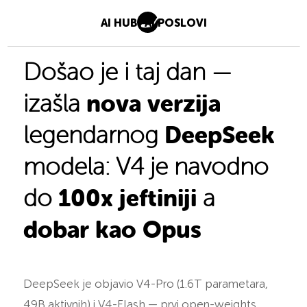
AI HUB
AI POSLOVI
Došao je i taj dan —
nova verzija
izašla
DeepSeek
legendarnog
modela: V4 je navodno
100x jeftiniji
do
a
dobar kao Opus
DeepSeek je objavio V4-Pro (1.6T parametara,
49B aktivnih) i V4-Flash — prvi open-weights