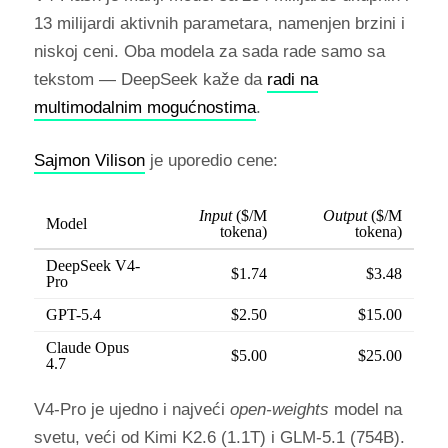
13 milijardi aktivnih parametara, namenjen brzini i
niskoj ceni. Oba modela za sada rade samo sa
tekstom — DeepSeek kaže da
radi na
multimodalnim mogućnostima
.
Sajmon Vilison
je uporedio cene:
Input
($/M
Output
($/M
Model
tokena)
tokena)
DeepSeek V4-
$1.74
$3.48
Pro
GPT-5.4
$2.50
$15.00
Claude Opus
$5.00
$25.00
4.7
V4-Pro je ujedno i najveći
open-weights
model na
svetu, veći od Kimi K2.6 (1.1T) i GLM-5.1 (754B).