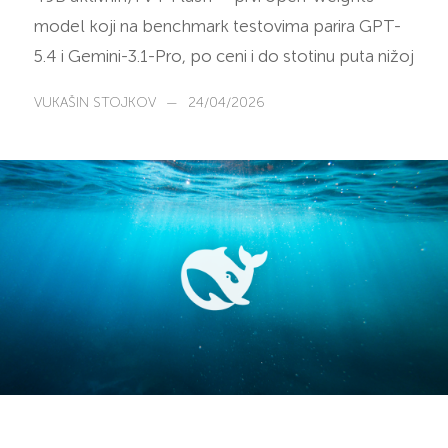
model koji na benchmark testovima parira GPT-
5.4 i Gemini-3.1-Pro, po ceni i do stotinu puta nižoj
VUKAŠIN STOJKOV
—
24/04/2026