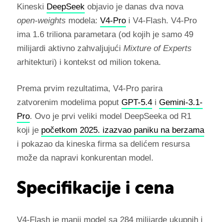
Kineski
DeepSeek
objavio je danas dva nova
open-weights
modela:
V4-Pro
i V4-Flash. V4-Pro
ima 1.6 triliona parametara (od kojih je samo 49
milijardi aktivno zahvaljujući
Mixture of Experts
arhitekturi) i kontekst od milion tokena.
Prema prvim rezultatima, V4-Pro parira
zatvorenim modelima poput
GPT-5.4
i
Gemini-3.1-
Pro
. Ovo je prvi veliki model DeepSeeka od R1
koji je
početkom 2025. izazvao paniku na berzama
i pokazao da kineska firma sa delićem resursa
može da napravi konkurentan model.
Specifikacije i cena
V4-Flash je manji model sa 284 milijarde ukupnih i