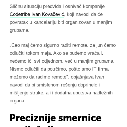
Sličnu situaciju predviđa i osnivač kompanije
Codetribe
Ivan Kovačević
, koji navodi da će
povratak u kancelariju biti organizovan u manjim
grupama.
„Ceo maj ćemo sigurno raditi remote, za jun ćemo
odlučiti tokom maja. Ako se budemo vraćali,
nećemo ići svi odjednom, već u manjim grupama.
Nismo odlučili da potrčimo, pošto smo IT firma
možemo da radimo remote”, objašnjava Ivan i
navodi da bi smislenom rešenju doprinelo i
mišljenje struke, ali i dodatna uputstva nadležnih
organa.
Preciznije smernice