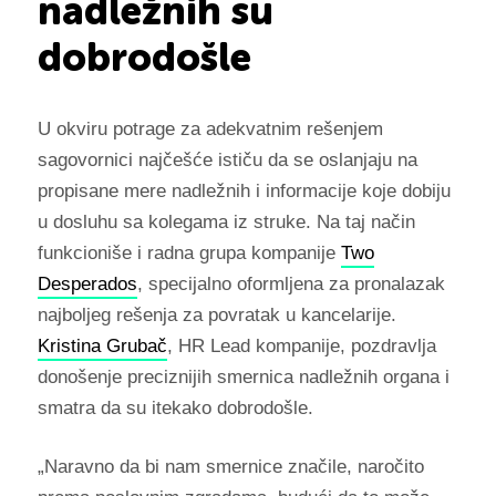
nadležnih su
dobrodošle
U okviru potrage za adekvatnim rešenjem
sagovornici najčešće ističu da se oslanjaju na
propisane mere nadležnih i informacije koje dobiju
u dosluhu sa kolegama iz struke. Na taj način
funkcioniše i radna grupa kompanije
Two
Desperados
, specijalno oformljena za pronalazak
najboljeg rešenja za povratak u kancelarije.
Kristina Grubač
, HR Lead kompanije, pozdravlja
donošenje preciznijih smernica nadležnih organa i
smatra da su itekako dobrodošle.
„Naravno da bi nam smernice značile, naročito