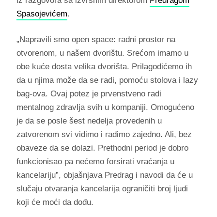
iz razgovora sa izvršnim direktorom
Predragom
Spasojevićem
.
„Napravili smo open space: radni prostor na
otvorenom, u našem dvorištu. Srećom imamo u
obe kuće dosta velika dvorišta. Prilagodićemo ih
da u njima može da se radi, pomoću stolova i lazy
bag-ova. Ovaj potez je prvenstveno radi
mentalnog zdravlja svih u kompaniji. Omogućeno
je da se posle šest nedelja provedenih u
zatvorenom svi vidimo i radimo zajedno. Ali, bez
obaveze da se dolazi. Prethodni period je dobro
funkcionisao pa nećemo forsirati vraćanja u
kancelariju”, objašnjava Predrag i navodi da će u
slučaju otvaranja kancelarija ograničiti broj ljudi
koji će moći da dođu.