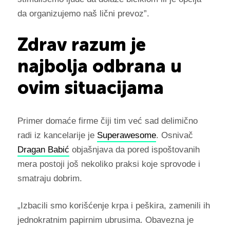
da organizujemo naš lični prevoz”.
Zdrav razum je
najbolja odbrana u
ovim situacijama
Primer domaće firme čiji tim već sad delimično
radi iz kancelarije je
Superawesome
. Osnivač
Dragan Babić
objašnjava da pored ispoštovanih
mera postoji još nekoliko praksi koje sprovode i
smatraju dobrim.
„
Izbacili smo korišćenje krpa i peškira, zamenili ih
jednokratnim papirnim ubrusima. Obavezna je