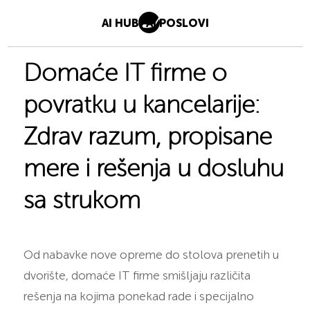
AI HUB
AI POSLOVI
Domaće IT firme o
povratku u kancelarije:
Zdrav razum, propisane
mere i rešenja u dosluhu
sa strukom
Od nabavke nove opreme do stolova prenetih u
dvorište, domaće IT firme smišljaju različita
rešenja na kojima ponekad rade i specijalno