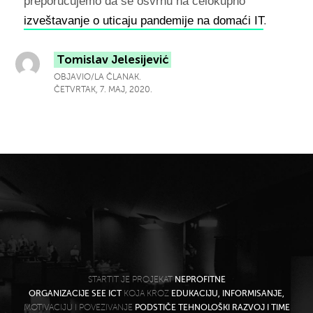
preporučujemo da se osvrnu na celokupno
izveštavanje o uticaju pandemije na domaći IT
.
Tomislav Jelesijević
OBJAVIO/LA ČLANAK.
ČETVRTAK, 7. MAJ, 2020.
STARTIT JE PROJEKAT
NEPROFITNE
ORGANIZACIJE SEE ICT
KOJA KROZ
EDUKACIJU, INFORMISANJE,
MOTIVACIJU I POVEZIVANJE
PODSTIČE TEHNOLOŠKI RAZVOJ I TIME