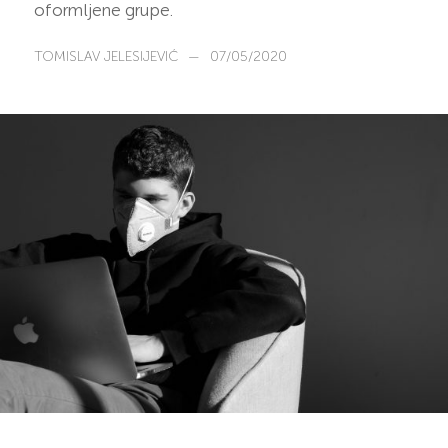
oformljene grupe.
TOMISLAV JELESIJEVIĆ
—
07/05/2020