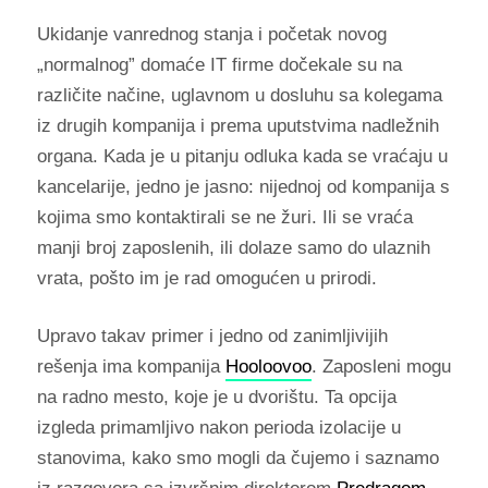
Ukidanje vanrednog stanja i početak novog
„normalnog” domaće IT firme dočekale su na
različite načine, uglavnom u dosluhu sa kolegama
iz drugih kompanija i prema uputstvima nadležnih
organa. Kada je u pitanju odluka kada se vraćaju u
kancelarije, jedno je jasno: nijednoj od kompanija s
kojima smo kontaktirali se ne žuri. Ili se vraća
manji broj zaposlenih, ili dolaze samo do ulaznih
vrata, pošto im je rad omogućen u prirodi.
Upravo takav primer i jedno od zanimljivijih
rešenja ima kompanija
Hooloovoo
. Zaposleni mogu
na radno mesto, koje je u dvorištu. Ta opcija
izgleda primamljivo nakon perioda izolacije u
stanovima, kako smo mogli da čujemo i saznamo