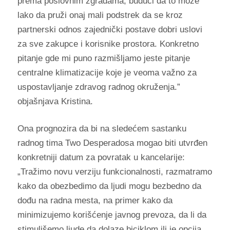
prema poslovnim zgradama, budući da to može
lako da pruži onaj mali podstrek da se kroz
partnerski odnos zajednički postave dobri uslovi
za sve zakupce i korisnike prostora. Konkretno
pitanje gde mi puno razmišljamo jeste pitanje
centralne klimatizacije koje je veoma važno za
uspostavljanje zdravog radnog okruženja.”
objašnjava Kristina.
Ona prognozira da bi na sledećem sastanku
radnog tima Two Desperadosa mogao biti utvrđen
konkretniji datum za povratak u kancelarije:
„Tražimo novu verziju funkcionalnosti, razmatramo
kako da obezbedimo da ljudi mogu bezbedno da
dođu na radna mesta, na primer kako da
minimizujemo korišćenje javnog prevoza, da li da
stimulišemo ljude da dolaze biciklom ili je opcija