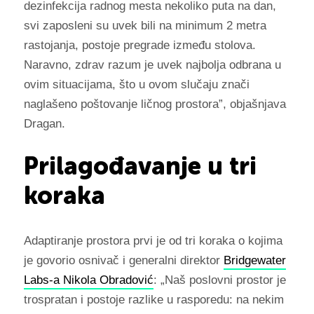
dezinfekcija radnog mesta nekoliko puta na dan,
svi zaposleni su uvek bili na minimum 2 metra
rastojanja, postoje pregrade između stolova.
Naravno, zdrav razum je uvek najbolja odbrana u
ovim situacijama, što u ovom slučaju znači
naglašeno poštovanje ličnog prostora”, objašnjava
Dragan.
Prilagođavanje u tri
koraka
Adaptiranje prostora prvi je od tri koraka o kojima
je govorio osnivač i generalni direktor
Bridgewater
Labs-a
Nikola Obradović
:
„Naš poslovni prostor je
trospratan i postoje razlike u rasporedu: na nekim