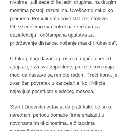
nivoima ljudi sede bliže jedni drugima, na drugim
mestima postoji razdaljina. Uvešćemo nekoliko
promena. Poručili smo nove stolice i stolove.
Obezbedićemo sva potrebna sredstva za
dezinfekciju i odštampana uputstva za
pridržavanje distance, nošenje maski i rukavica”.
U toku prilagođavanja prostora trajaće i period
adaptacije za sve zaposlene, pa će tokom maja
moći da nastave sa remote radom. Treći korak je
zvaničan povratak u kancelarije, koji Nikola
najavljuje početkom sledećeg meseca.
Startit Dnevnik nastavlja da prati kako će se u
narednom periodu domaće firme snalaziti u
novonastalim okolnostima, a čitaocima