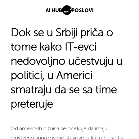
AI HUB
AI POSLOVI
Dok se u Srbiji priča o
tome kako IT-evci
nedovoljno učestvuju u
politici, u Americi
smatraju da se sa time
preteruje
Od američkih biznisa se očekuje da imaju
društveno angažovane stavove, a kako će se to