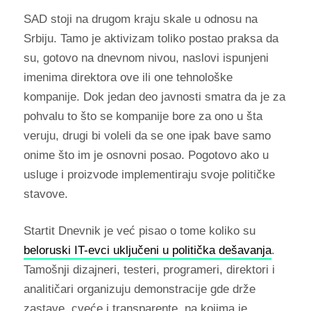
SAD stoji na drugom kraju skale u odnosu na
Srbiju. Tamo je aktivizam toliko postao praksa da
su, gotovo na dnevnom nivou, naslovi ispunjeni
imenima direktora ove ili one tehnološke
kompanije. Dok jedan deo javnosti smatra da je za
pohvalu to što se kompanije bore za ono u šta
veruju, drugi bi voleli da se one ipak bave samo
onime što im je osnovni posao. Pogotovo ako u
usluge i proizvode implementiraju svoje političke
stavove.
Startit Dnevnik je već pisao o tome koliko su
beloruski IT-evci uključeni u politička dešavanja
.
Tamošnji dizajneri, testeri, programeri, direktori i
analitičari organizuju demonstracije gde drže
zastave, cveće i transparente, na kojima je