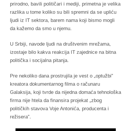
prirodno, bavili političari i mediji, primetna je velika
razlika u tome koliko su bili spremni da se upliću
ljudi iz IT sektora, barem nama koji bismo mogli
da kažemo da smo u njemu.
U Srbiji, navode ljudi na društvenim mrežama,
izostaje bilo kakva reakcija IT zajednice na bitna
politička i socijalna pitanja.
Pre nekoliko dana prostrujila je vest o „optužbi”
kreatora dokumentarnog filma o računaru
Galaksija, koji tvrde da nijedna domaća tehnološka
firma nije htela da finansira projekat „zbog
političkih stavova Voje Antonića, producenta i
režisera”.