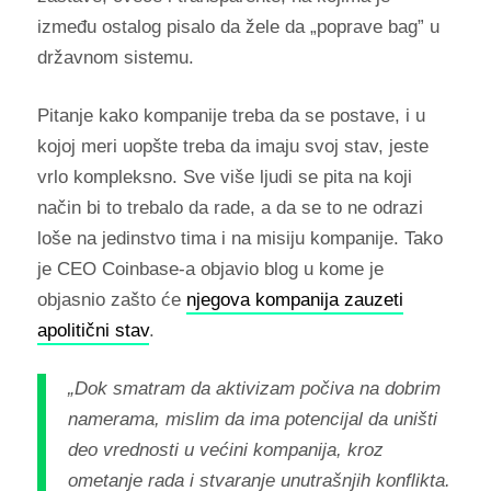
između ostalog pisalo da žele da „poprave bag” u
državnom sistemu.
Pitanje kako kompanije treba da se postave, i u
kojoj meri uopšte treba da imaju svoj stav, jeste
vrlo kompleksno. Sve više ljudi se pita na koji
način bi to trebalo da rade, a da se to ne odrazi
loše na jedinstvo tima i na misiju kompanije. Tako
je CEO Coinbase-a objavio blog u kome je
objasnio zašto će
njegova kompanija zauzeti
apolitični stav
.
„Dok smatram da aktivizam počiva na dobrim
namerama, mislim da ima potencijal da uništi
deo vrednosti u većini kompanija, kroz
ometanje rada i stvaranje unutrašnjih konflikta.