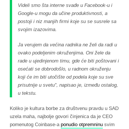
Videli smo šta interne svađe u Facebook-u i
Google-u mogu da učine produktivnosti, a
postoji i niz manjih firmi koje su se susrele sa
svojim izazovima.
Ja verujem da većina radnika ne želi da radi u
ovako podeljenim okruženjima. Oni žele da
rade u ujedinjenom timu, gde će biti poštovani i
osećati se dobrodošlo, u radnom okruženju
koji će im biti utočište od podela koje su sve
prisutnije u svetu”, napisao je, između ostalog,
u tekstu.
Koliko je kultura borbe za društvenu pravdu u SAD
uzela maha, najbolje govori činjenica da je CEO
pomenutog Coinbase-a
ponudio otpremninu
svim