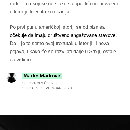
radnicima koji se ne slažu sa apolitičnim pravcem
u kom je krenula kompanija.
Po prvi put u američkoj istoriji se od biznisa
očekuje da imaju društveno angažovane stavove
.
Da li je to samo ovaj trenutak u istoriji ili nova
pojava, i kako će se razvijati dalje u Srbiji, ostaje
da vidimo.
Marko Marković
OBJAVIO/LA ČLANAK.
SREDA, 30. SEPTEMBAR, 2020.