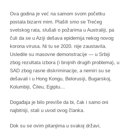
Ova godina je već na samom svom početku
postala bizarni mim. Plašili smo se Trećeg
svetskog rata, slušali o požarima u Australiji, pa
čuli da se u Aziji dešava epidemija nekog novog
korona virusa. Ni tu se 2020. nije zaustavila.
Usledile su masovne demonstracije — u Srbiji
zbog rezultata izbora (i brojnih drugih problema), u
SAD zbog rasne diskriminacije, a nemiri su se
dešavali i u Hong Kongu, Belorusiji, Bugarskoj,
Kolumbiji, Čileu, Egiptu…
Događaja je bilo previše da bi, čak i samo oni
najbitniji, stali u uvod ovog članka.
Dok su se ovim pitanjima u svakoj državi,