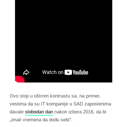
Ovo stoji u oštrom kontrastu sa, na primer,
vestima da su IT kompanije u SAD zaposlenima
davale
slobodan dan
nakon izbora 2016, da bi
„imali vremena da dođu sebi”.