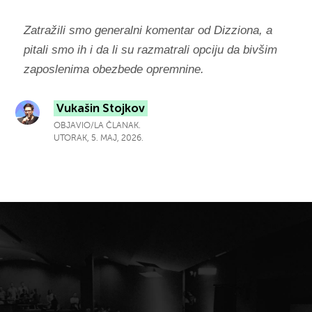
Zatražili smo generalni komentar od Dizziona, a
pitali smo ih i da li su razmatrali opciju da bivšim
zaposlenima obezbede opremnine.
Vukašin Stojkov
OBJAVIO/LA ČLANAK.
UTORAK, 5. MAJ, 2026.