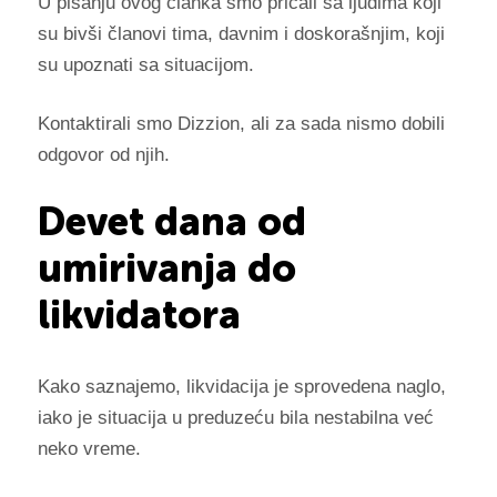
U pisanju ovog članka smo pričali sa ljudima koji
su bivši članovi tima, davnim i doskorašnjim, koji
su upoznati sa situacijom.
Kontaktirali smo Dizzion, ali za sada nismo dobili
odgovor od njih.
Devet dana od
umirivanja do
likvidatora
Kako saznajemo, likvidacija je sprovedena naglo,
iako je situacija u preduzeću bila nestabilna već
neko vreme.