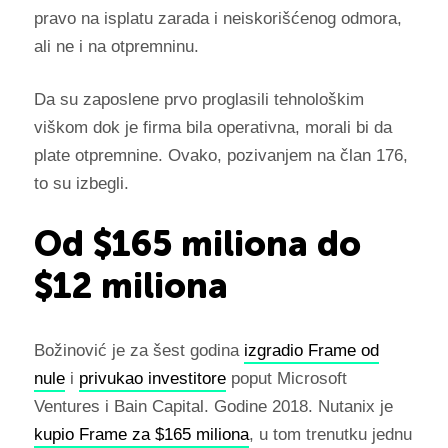
pravo na isplatu zarada i neiskorišćenog odmora,
ali ne i na otpremninu.
Da su zaposlene prvo proglasili tehnološkim
viškom dok je firma bila operativna, morali bi da
plate otpremnine. Ovako, pozivanjem na član 176,
to su izbegli.
Od $165 miliona do
$12 miliona
Božinović je za šest godina
izgradio Frame od
nule
i
privukao investitore
poput Microsoft
Ventures i Bain Capital. Godine 2018. Nutanix je
kupio Frame za $165 miliona
, u tom trenutku jednu