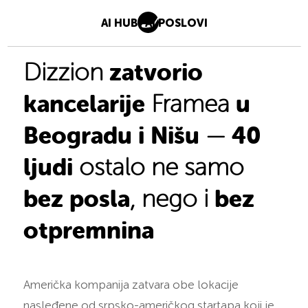
AI HUB
AI POSLOVI
zatvorio
Dizzion
kancelarije
u
Framea
Beogradu i Nišu
40
—
ljudi
ostalo ne samo
bez posla
bez
, nego i
otpremnina
Američka kompanija zatvara obe lokacije
nasleđene od srpsko-američkog startapa koji je