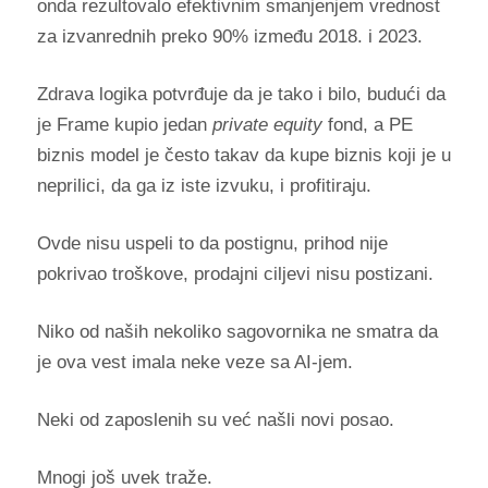
onda rezultovalo efektivnim smanjenjem vrednost
za izvanrednih preko 90% između 2018. i 2023.
Zdrava logika potvrđuje da je tako i bilo, budući da
je Frame kupio jedan
private equity
fond, a PE
biznis model je često takav da kupe biznis koji je u
neprilici, da ga iz iste izvuku, i profitiraju.
Ovde nisu uspeli to da postignu, prihod nije
pokrivao troškove, prodajni ciljevi nisu postizani.
Niko od naših nekoliko sagovornika ne smatra da
je ova vest imala neke veze sa AI-jem.
Neki od zaposlenih su već našli novi posao.
Mnogi još uvek traže.