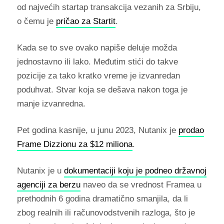
od najvećih startap transakcija vezanih za Srbiju,
o čemu je
pričao za Startit
.
Kada se to sve ovako napiše deluje možda
jednostavno ili lako. Međutim stići do takve
pozicije za tako kratko vreme je izvanredan
poduhvat. Stvar koja se dešava nakon toga je
manje izvanredna.
Pet godina kasnije, u junu 2023, Nutanix je
prodao
Frame Dizzionu za $12 miliona
.
Nutanix je u
dokumentaciji koju je podneo državnoj
agenciji za berzu
naveo da se vrednost Framea u
prethodnih 6 godina dramatično smanjila, da li
zbog realnih ili računovodstvenih razloga, što je