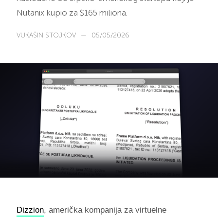
Nutanix kupio za $165 miliona.
VUKAŠIN STOJKOV
—
05/05/2026
Dizzion
, američka kompanija za virtuelne