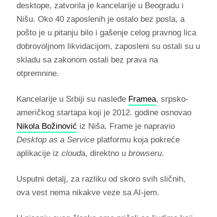
desktope, zatvorila je kancelarije u Beogradu i
Nišu. Oko 40 zaposlenih je ostalo bez posla, a
pošto je u pitanju bilo i gašenje celog pravnog lica
dobrovoljnom likvidacijom, zaposleni su ostali su u
skladu sa zakonom ostali bez prava na
otpremnine.
Kancelarije u Srbiji su nasleđe
Framea
, srpsko-
američkog startapa koji je 2012. godine osnovao
Nikola Božinović
iz Niša. Frame je napravio
Desktop as a Service
platformu koja pokreće
aplikacije iz
cloud
a, direktno u
browseru
.
Usputni detalj, za razliku od skoro svih sličnih,
ova vest nema nikakve veze sa AI-jem.