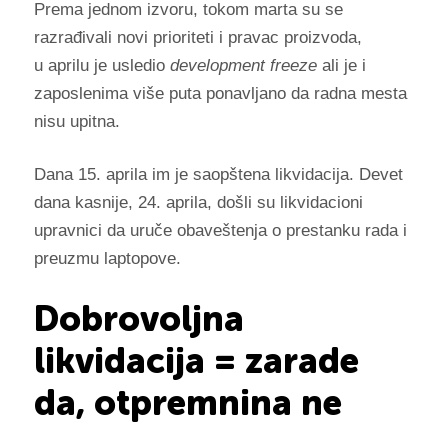
Prema jednom izvoru, tokom marta su se
razrađivali novi prioriteti i pravac proizvoda,
u aprilu je usledio
development freeze
ali je i
zaposlenima više puta ponavljano da radna mesta
nisu upitna.
Dana 15. aprila im je saopštena likvidacija. Devet
dana kasnije, 24. aprila, došli su likvidacioni
upravnici da uruče obaveštenja o prestanku rada i
preuzmu laptopove.
Dobrovoljna
likvidacija = zarade
da, otpremnina ne