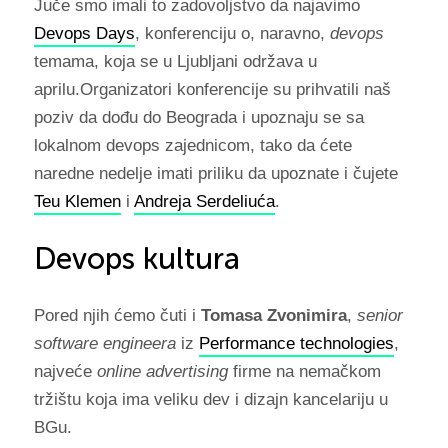
Juče smo imali to zadovoljstvo da najavimo
Devops Days
, konferenciju o, naravno,
devops
temama, koja se u Ljubljani održava u
aprilu.Organizatori konferencije su prihvatili naš
poziv da dođu do Beograda i upoznaju se sa
lokalnom devops zajednicom, tako da ćete
naredne nedelje imati priliku da upoznate i čujete
Teu Klemen
i
Andreja Serdeliuća
.
Devops kultura
Pored njih ćemo čuti i
Tomasa Zvonimira
,
senior
software engineera
iz
Performance technologies
,
najveće
online advertising
firme na nemačkom
tržištu koja ima veliku dev i dizajn kancelariju u
BGu.