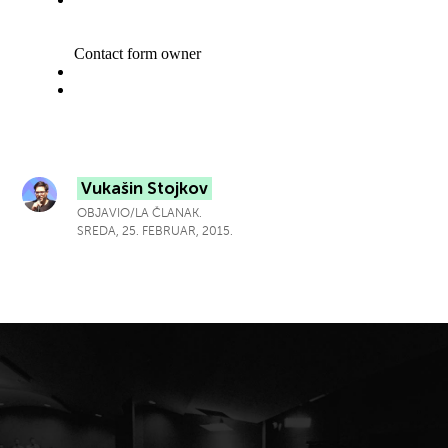
Vukašin Stojkov
OBJAVIO/LA ČLANAK.
SREDA, 25. FEBRUAR, 2015.