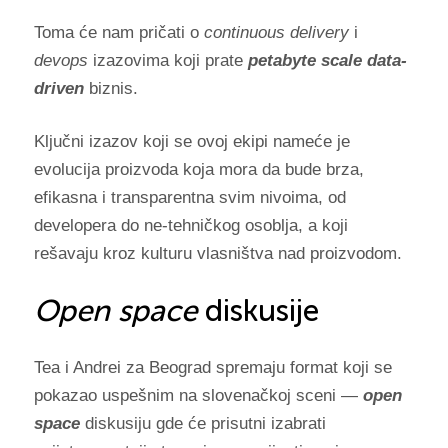
Toma će nam pričati o
continuous delivery
i
devops
izazovima koji prate
petabyte scale
data-
driven
biznis.
Ključni izazov koji se ovoj ekipi nameće je
evolucija proizvoda koja mora da bude brza,
efikasna i transparentna svim nivoima, od
developera do ne-tehničkog osoblja, a koji
rešavaju kroz kulturu vlasništva nad proizvodom.
Open space
diskusije
Tea i Andrei za Beograd spremaju format koji se
pokazao uspešnim na slovenačkoj sceni —
open
space
diskusiju gde će prisutni izabrati