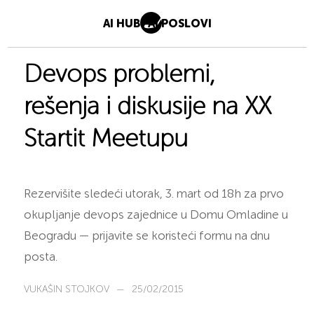
AI HUB
AI POSLOVI
Devops problemi,
rešenja i diskusije na XX
Startit Meetupu
Rezervišite sledeći utorak, 3. mart od 18h za prvo
okupljanje devops zajednice u Domu Omladine u
Beogradu — prijavite se koristeći formu na dnu
posta.
VUKAŠIN STOJKOV
—
25/02/2015