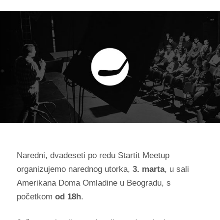
Naredni, dvadeseti po redu Startit Meetup
organizujemo narednog utorka,
3. marta
, u sali
Amerikana Doma Omladine u Beogradu, s
početkom
od 18h
.