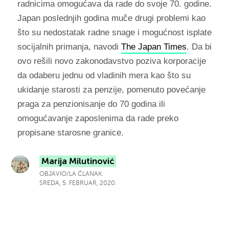
radnicima omogućava da rade do svoje 70. godine.
Japan poslednjih godina muče drugi problemi kao
što su nedostatak radne snage i mogućnost isplate
socijalnih primanja, navodi
The Japan Times
. Da bi
ovo rešili novo
zakonodavstvo poziva korporacije
da odaberu jednu od vladinih mera kao što su
ukidanje starosti za penzije, pomenuto povećanje
praga za penzionisanje do 70 godina ili
omogućavanje zaposlenima da rade preko
propisane starosne granice.
Marija Milutinović
OBJAVIO/LA ČLANAK.
SREDA, 5. FEBRUAR, 2020.