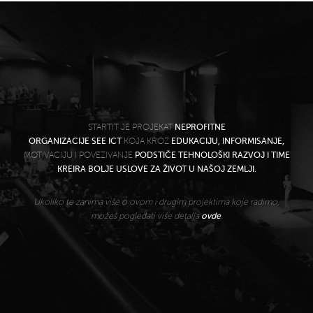
STARTIT JE PROJEKAT
NEPROFITNE
ORGANIZACIJE SEE ICT
KOJA KROZ
EDUKACIJU, INFORMISANJE,
MOTIVACIJU I POVEZIVANJE
PODSTIČE TEHNOLOŠKI RAZVOJ I TIME
KREIRA BOLJE USLOVE ZA ŽIVOT U NAŠOJ ZEMLJI.
Ukoliko te zanima više o ovom i drugim projektima koje radimo,
možeš pogledati više detalja
ovde
.