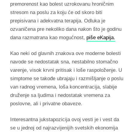
premorenost kao bolest uzrokovanu hroničnim
stresom na poslu za koju će od skoro biti
prepisivana i adekvatna terapija. Odluka je
ozvaničena pre nekoliko dana nakon što je godinu
dana razmatrana kao mogućnost,
piše eKapija.
Kao neki od glavnih znakova ove moderne bolesti
navode se nedostatak sna, nestabilno stomačno
varenje, visok krvni pritisak i loše raspoloženje. U
simptome se takođe ubrajaju i razmišljanje o poslu
van radnog vremena, loša koncentracija, slabije
druženje sa ljudima i nedostatak vremena za
poslovne, ali i privatne obaveze.
Interesantna jukstapozicija ovoj vesti je i vest da
se u jednoj od najrazvijenijih svetskih ekonomija