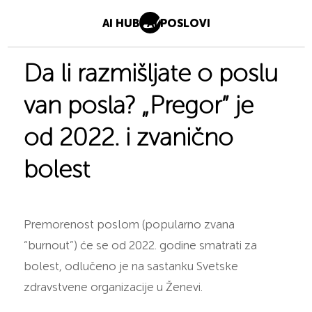
AI HUB
AI POSLOVI
Da li razmišljate o poslu
van posla? „Pregor” je
od 2022. i zvanično
bolest
Premorenost poslom (popularno zvana
“burnout”) će se od 2022. godine smatrati za
bolest, odlučeno je na sastanku Svetske
zdravstvene organizacije u Ženevi.