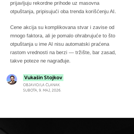
prijavljuju rekordne prihode uz masovna
otpuštanja, pripisujući oba trenda korišćenju AI.
Cene akcija su komplikovana stvar i zavise od
mnogo faktora, ali je pomalo ohrabrujuće to što
otpuštanja u ime AI nisu automatski praćena
rastom vrednosti na berzi — tržište, bar zasad,
takve poteze ne nagrađuje.
Vukašin Stojkov
OBJAVIO/LA ČLANAK.
SUBOTA, 9. MAJ, 2026.