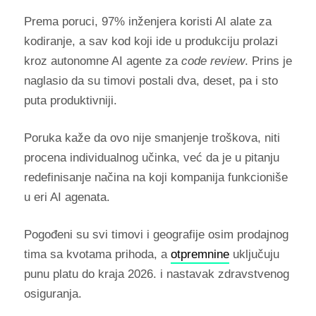
Prema poruci, 97% inženjera koristi AI alate za
kodiranje, a sav kod koji ide u produkciju prolazi
kroz autonomne AI agente za
code review
. Prins je
naglasio da su timovi postali dva, deset, pa i sto
puta produktivniji.
Poruka kaže da ovo nije smanjenje troškova, niti
procena individualnog učinka, već da je u pitanju
redefinisanje načina na koji kompanija funkcioniše
u eri AI agenata.
Pogođeni su svi timovi i geografije osim prodajnog
tima sa kvotama prihoda, a
otpremnine
uključuju
punu platu do kraja 2026. i nastavak zdravstvenog
osiguranja.