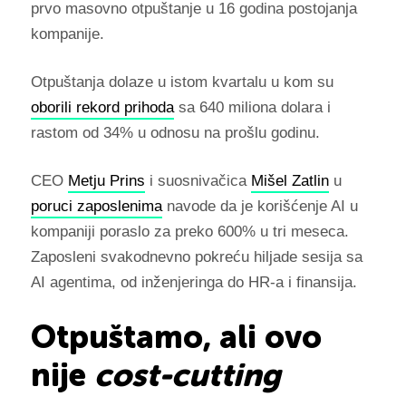
prvo masovno otpuštanje u 16 godina postojanja
kompanije.
Otpuštanja dolaze u istom kvartalu u kom su
oborili rekord prihoda
sa 640 miliona dolara i
rastom od 34% u odnosu na prošlu godinu.
CEO
Metju Prins
i suosnivačica
Mišel Zatlin
u
poruci zaposlenima
navode da je korišćenje AI u
kompaniji poraslo za preko 600% u tri meseca.
Zaposleni svakodnevno pokreću hiljade sesija sa
AI agentima, od inženjeringa do HR-a i finansija.
Otpuštamo, ali ovo
nije
cost-cutting