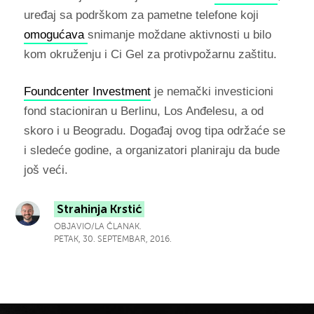
uređaj sa podrškom za pametne telefone koji
omogućava
snimanje moždane aktivnosti u bilo
kom okruženju i Ci Gel za protivpožarnu zaštitu.
Foundcenter Investment
je nemački investicioni
fond stacioniran u Berlinu, Los Anđelesu, a od
skoro i u Beogradu. Događaj ovog tipa održaće se
i sledeće godine, a organizatori planiraju da bude
još veći.
Strahinja Krstić
OBJAVIO/LA ČLANAK.
PETAK, 30. SEPTEMBAR, 2016.