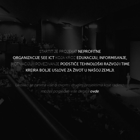
STARTIT JE PROJEKAT
NEPROFITNE
ORGANIZACIJE SEE ICT
KOJA KROZ
EDUKACIJU, INFORMISANJE,
MOTIVACIJU I POVEZIVANJE
PODSTIČE TEHNOLOŠKI RAZVOJ I TIME
KREIRA BOLJE USLOVE ZA ŽIVOT U NAŠOJ ZEMLJI.
Ukoliko te zanima više o ovom i drugim projektima koje radimo,
možeš pogledati više detalja
ovde
.