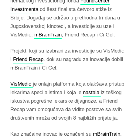
nemačkog investicionog fonda
FoundCenter
Investmenta
od šest finalista četvoro stiže iz
Srbije. Događaj se održao u prethodna tri dana u
Jugoslovenskoj kinoteci, a investicije su uzeli
VisMedic,
mBrainTrain
, Friend Recap i Ci Gel.
Projekti koji su izabrani za investicije su VisMedic
i
Friend Recap
, dok su nagradu za inovacije dobili
mBrainTrain i Ci Gel.
VisMedic
je onlajn platforma koja olakšava pristup
lekarima specijalistima i koja je
nastala
iz teškog
iskustva pogrešne lekarske dijagnoze, a Friend
Recap vam omogućava da vidite postove sa svih
društvenih mreža od svojih 8 najbližih prijatelja.
Kao značajne inovacije označeni su
mBrainTrain
,