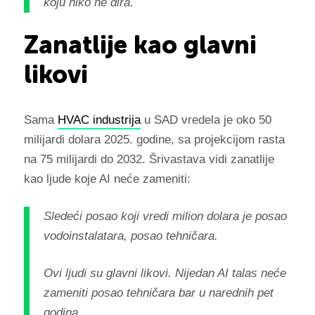
koju niko ne dira.
Zanatlije kao glavni
likovi
Sama
HVAC industrija
u SAD vredela je oko 50
milijardi dolara 2025. godine, sa projekcijom rasta
na 75 milijardi do 2032. Šrivastava vidi zanatlije
kao ljude koje AI neće zameniti:
Sledeći posao koji vredi milion dolara je posao
vodoinstalatara, posao tehničara.
Ovi ljudi su glavni likovi. Nijedan AI talas neće
zameniti posao tehničara bar u narednih pet
godina.