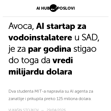
AI HUB
AI POSLOVI
AI startap za
Avoca,
vodoinstalatere
u SAD,
par godina
je za
stigao
vredi
do toga da
milijardu dolara
Dva studenta MIT-a napravila su AI agenta za
zanatlije i prikupila preko 125 miliona dolara.
VUKAŠIN STOJKOV
—
29/04/2026