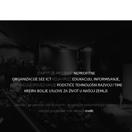
STARTIT JE PROJEKAT
NEPROFITNE
ORGANIZACIJE SEE ICT
KOJA KROZ
EDUKACIJU, INFORMISANJE,
MOTIVACIJU I POVEZIVANJE
PODSTIČE TEHNOLOŠKI RAZVOJ I TIME
KREIRA BOLJE USLOVE ZA ŽIVOT U NAŠOJ ZEMLJI.
Ukoliko te zanima više o ovom i drugim projektima koje radimo,
možeš pogledati više detalja
ovde
.