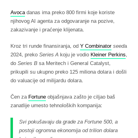
Avoca
danas ima preko 800 firmi koje koriste
njihovog AI agenta za odgovaranje na pozive,
zakazivanje i praćenje klijenata.
Kroz tri runde finansiranja, od
Y Combinator
seed
a
2024, preko
Series A
koju je vodio
Kleiner Perkins
,
do
Series B
sa Meritech i General Catalyst,
prikupili su ukupno preko 125 miliona dolara i došli
do valuacije od milijardu dolara.
Čen za
Fortune
objašnjava zašto je ciljao baš
zanatlije umesto tehnoloških kompanija:
Svi pokušavaju da grade za Fortune 500, a
postoji ogromna ekonomija od trilion dolara