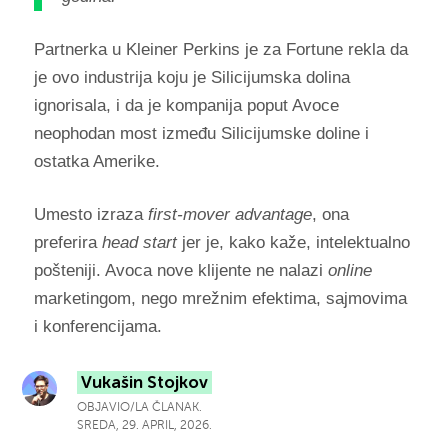
Partnerka u Kleiner Perkins je za Fortune rekla da
je ovo industrija koju je Silicijumska dolina
ignorisala, i da je kompanija poput Avoce
neophodan most između Silicijumske doline i
ostatka Amerike.
Umesto izraza
first-mover advantage
, ona
preferira
head start
jer je, kako kaže, intelektualno
pošteniji. Avoca nove klijente ne nalazi
online
marketingom, nego mrežnim efektima, sajmovima
i konferencijama.
Vukašin Stojkov
OBJAVIO/LA ČLANAK.
SREDA, 29. APRIL, 2026.