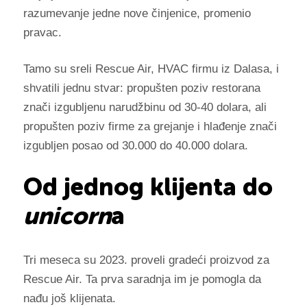
razumevanje jedne nove činjenice, promenio
pravac.
Tamo su sreli Rescue Air, HVAC firmu iz Dalasa, i
shvatili jednu stvar: propušten poziv restorana
znači izgubljenu narudžbinu od 30-40 dolara, ali
propušten poziv firme za grejanje i hlađenje znači
izgubljen posao od 30.000 do 40.000 dolara.
Od jednog klijenta do
unicorn
a
Tri meseca su 2023. proveli gradeći proizvod za
Rescue Air. Ta prva saradnja im je pomogla da
nađu još klijenata.