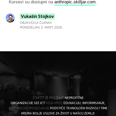
Kursevi su dostupni na
anthropic.skilljar.com
.
Vukašin Stojkov
OBJAVIO/LA ČLANAK.
PONEDELJAK, 2. MART, 2026.
STARTIT JE PROJEKAT
NEPROFITNE
ORGANIZACIJE SEE ICT
KOJA KROZ
EDUKACIJU, INFORMISANJE,
MOTIVACIJU I POVEZIVANJE
PODSTIČE TEHNOLOŠKI RAZVOJ I TIME
KREIRA BOLJE USLOVE ZA ŽIVOT U NAŠOJ ZEMLJI.