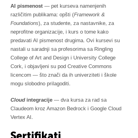
AI pismenost
— pet kurseva namenjenih
različitim publikama: opšti (
Framework &
Foundations
), za studente, za nastavnike, za
neprofitne organizacije, i kurs o tome kako
predavati AI pismenost drugima. Ovi kursevi su
nastali u saradnji sa profesorima sa Ringling
College of Art and Design i University College
Cork, i objavljeni su pod Creative Commons
licencom — što znači da ih univerziteti i škole
mogu slobodno prilagoditi.
Cloud
integracije
— dva kursa za rad sa
Claudeom kroz Amazon Bedrock i Google Cloud
Vertex AI.
Sertifikati