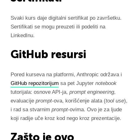
Svaki kurs daje digitalni sertifikat po završetku.
Sertifikati se mogu preuzeti ili podeliti na
LinkedInu.
GitHub resursi
Pored kurseva na platformi, Anthropic održava i
GitHub repozitorijum
sa pet Jupyter
notebook
tutorijala: osnove API-ja,
prompt engineering
,
evaluacije
prompt
-ova, korišćenje alata (
tool use
),
i rad sa stvarnim
prompt
-ovima. Ovo je za ljude
koji radije uče kroz kod nego kroz prezentacije.
Zašto je ovo