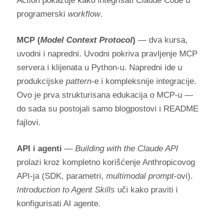
Action pokazuje kako integrisati Claude Code u
programerski
workflow
.
MCP (
Model Context Protocol
)
— dva kursa,
uvodni i napredni. Uvodni pokriva pravljenje MCP
servera i klijenata u Python-u. Napredni ide u
produkcijske
pattern
-e i kompleksnije integracije.
Ovo je prva strukturisana edukacija o MCP-u —
do sada su postojali samo blogpostovi i README
fajlovi.
API i agenti
—
Building with the Claude API
prolazi kroz kompletno korišćenje Anthropicovog
API-ja (SDK, parametri,
multimodal prompt
-ovi).
Introduction to Agent Skills
uči kako praviti i
konfigurisati AI agente.