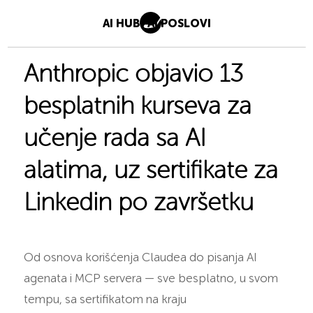
AI HUB
AI POSLOVI
Anthropic objavio 13
besplatnih kurseva za
učenje rada sa AI
alatima, uz sertifikate za
Linkedin po završetku
Od osnova korišćenja Claudea do pisanja AI
agenata i MCP servera — sve besplatno, u svom
tempu, sa sertifikatom na kraju