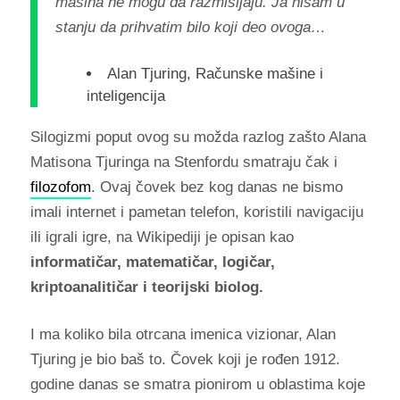
mašina ne mogu da razmišljaju. Ja nisam u
stanju da prihvatim bilo koji deo ovoga…
Alan Tjuring, Računske mašine i
inteligencija
Silogizmi poput ovog su možda razlog zašto Alana
Matisona Tjuringa na Stenfordu smatraju čak i
filozofom
. Ovaj čovek bez kog danas ne bismo
imali internet i pametan telefon, koristili navigaciju
ili igrali igre, na Wikipediji je opisan kao
informatičar, matematičar, logičar,
kriptoanalitičar i teorijski biolog.
I ma koliko bila otrcana imenica vizionar, Alan
Tjuring je bio baš to.
Čovek koji je rođen 1912.
godine danas se smatra pionirom u oblastima koje