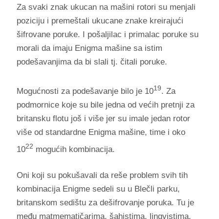
Za svaki znak ukucan na mašini rotori su menjali
poziciju i premeštali ukucane znake kreirajući
šifrovane poruke.
I pošaljilac i primalac poruke su
morali da imaju Enigma mašine sa istim
podešavanjima da bi slali tj. čitali poruke.
19
Mogućnosti za podešavanje bilo je 10
. Za
podmornice koje su bile jedna od većih pretnji za
britansku flotu još i više jer su imale jedan rotor
više od standardne Enigma mašine, time i oko
22
10
mogućih kombinacija.
Oni koji su pokušavali da reše problem svih tih
kombinacija Enigme sedeli su u Blečli parku,
britanskom sedištu za dešifrovanje poruka. Tu je
među matmematičarima, šahistima, lingvistima,