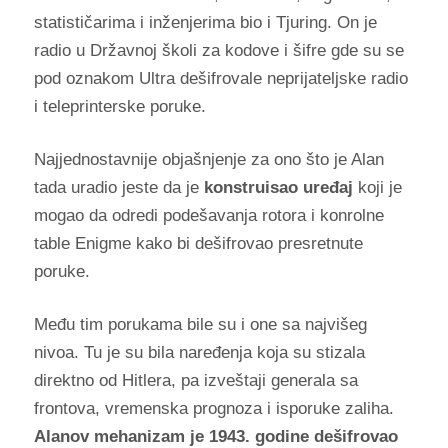
statističarima i inženjerima bio i Tjuring. On je
radio u Državnoj školi za kodove i šifre gde su se
pod oznakom Ultra dešifrovale neprijateljske radio
i teleprinterske poruke.
Najjednostavnije objašnjenje za ono što je Alan
tada uradio jeste da je
konstruisao uređaj
koji je
mogao da odredi podešavanja rotora i konrolne
table Enigme kako bi dešifrovao presretnute
poruke.
Među tim porukama bile su i one sa najvišeg
nivoa. Tu je su bila naređenja koja su stizala
direktno od Hitlera, pa izveštaji generala sa
frontova, vremenska prognoza i isporuke zaliha.
Alanov mehanizam je 1943. godine dešifrovao