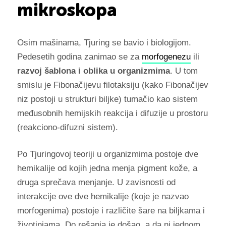
mikroskopa
Osim mašinama, Tjuring se bavio i biologijom.
Pedesetih godina zanimao se za
morfogenezu
ili
razvoj šablona i oblika u organizmima
. U tom
smislu je Fibonačijevu filotaksiju (kako Fibonačijev
niz postoji u strukturi biljke) tumačio kao sistem
međusobnih hemijskih reakcija i difuzije u prostoru
(reakciono-difuzni sistem).
Po Tjuringovoj teoriji u organizmima postoje dve
hemikalije od kojih jedna menja
pigment kože, a
druga sprečava menjanje. U zavisnosti od
interakcije ove dve hemikalije (koje je nazvao
morfogenima) postoje i različite šare na biljkama i
životinjama. Do rešanja je došao, a da ni jednom