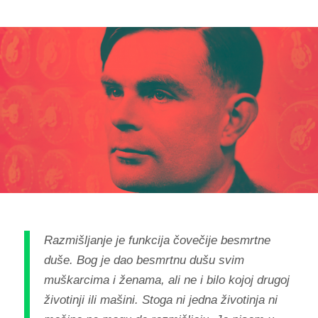
Razmišljanje je funkcija čovečije besmrtne
duše. Bog je dao besmrtnu dušu svim
muškarcima i ženama, ali ne i bilo kojoj drugoj
životinji ili mašini. Stoga ni jedna životinja ni