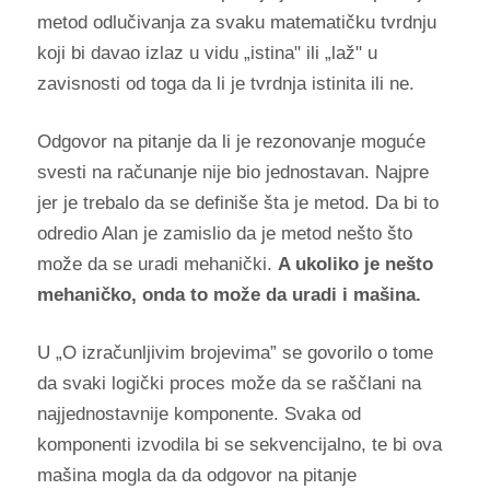
metod odlučivanja za svaku matematičku tvrdnju
koji bi davao izlaz u vidu „istina" ili „laž" u
zavisnosti od toga da li je tvrdnja istinita ili ne.
Odgovor na pitanje da li je rezonovanje moguće
svesti na računanje nije bio jednostavan. Najpre
jer je trebalo da se definiše šta je metod. Da bi to
odredio Alan je zamislio da je metod nešto što
može da se uradi mehanički.
A ukoliko je nešto
mehaničko, onda to može da uradi i mašina.
U „O izračunljivim brojevima” se govorilo o tome
da svaki logički proces može da se raščlani na
najjednostavnije komponente. Svaka od
komponenti izvodila bi se sekvencijalno, te bi ova
mašina mogla da da odgovor na pitanje