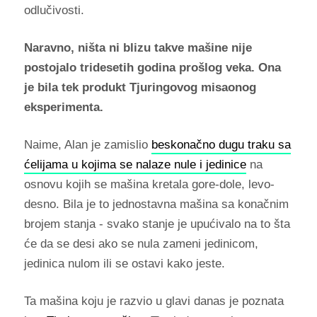
odlučivosti.
Naravno, ništa ni blizu takve mašine nije
postojalo tridesetih godina prošlog veka. Ona
je bila tek produkt Tjuringovog misaonog
eksperimenta.
Naime, Alan je zamislio
beskonačno dugu traku sa
ćelijama u kojima se nalaze nule i jedinice
na
osnovu kojih se mašina kretala gore-dole, levo-
desno. Bila je to jednostavna mašina sa konačnim
brojem stanja - svako stanje je upućivalo na to šta
će da se desi ako se nula zameni jedinicom,
jedinica nulom ili se ostavi kako jeste.
Ta mašina koju je razvio u glavi danas je poznata