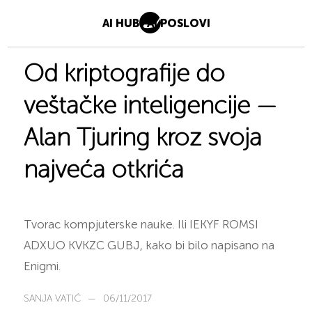
AI HUB
AI POSLOVI
Od kriptografije do
veštačke inteligencije —
Alan Tjuring kroz svoja
najveća otkrića
Tvorac kompjuterske nauke. Ili IEKYF ROMSI
ADXUO KVKZC GUBJ, kako bi bilo napisano na
Enigmi.
SANJA VATIĆ
—
06/11/2017