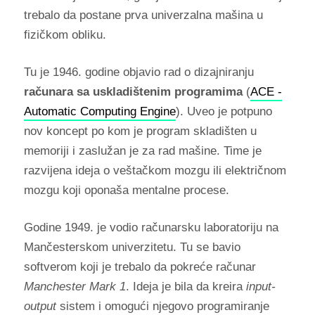
trebalo da postane prva univerzalna mašina u
fizičkom obliku.
Tu je 1946. godine objavio rad o dizajniranju
računara sa uskladištenim programima
(
ACE -
Automatic Computing Engine
). Uveo je potpuno
nov koncept po kom je program skladišten u
memoriji i zaslužan je za rad mašine. Time je
razvijena ideja o veštačkom mozgu ili električnom
mozgu koji oponaša mentalne procese.
Godine 1949. je vodio računarsku laboratoriju na
Mančesterskom univerzitetu. Tu se bavio
softverom koji je trebalo da pokreće računar
Manchester Mark 1
.
Ideja je bila da kreira
input-
output
sistem i omogući njegovo programiranje