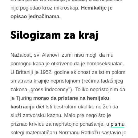
nije pogledao kroz mikroskop.
Hemikalije je
opisao jednačinama.
Silogizam za kraj
Nažalost, svi Alanovi izumi nisu mogli da mu
pomognu kada je otkriveno da je homoseksualac.
U Britaniji je 1952. godine sklonost za istim polom
smatrana krajnje nepristojnom (rečima tadašnjeg
zakona „gross indecency"). Toliko nepristojnim da
je Tjuring
morao da pristane na hemijsku
kastraciju
dietilstilbestrolom ukoliko ne želi da
služi zatvorsku kaznu. Malo pre nego što je
priznao krivicu za nepristojno ponašanje, u
pismu
kolegi matematičaru Normanu Ratlidžu sastavio je