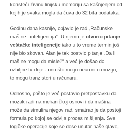
koristeći živinu linijsku memoriju sa kašnjenjem od
kojih je svaka mogla da čuva do 32 bita podataka.
Godinu dana kasnije, objavio je rad „Računske
mašine i inteligencija
”
. U njemu je
otvorio pitanje
veštačke inteligencije
iako u to vreme termin još
nije bio skovan. Alan je tek postvio pitanje „Da li
mašine mogu da misle?
”
a već je došao do
ozbiljne tvrdnje - ono što mogu neuroni u mozgu,
to mogu tranzistori u računaru.
Odnosno, pošto je već postavio pretpostavku da
mozak radi na mehaničkoj osnovi i da mašina
može da simulira njegov rad, smatrao je da postoji
formula po kojoj se odvija proces mišljenja. Sve
logičke operacije koje se dese unutar naše glave,