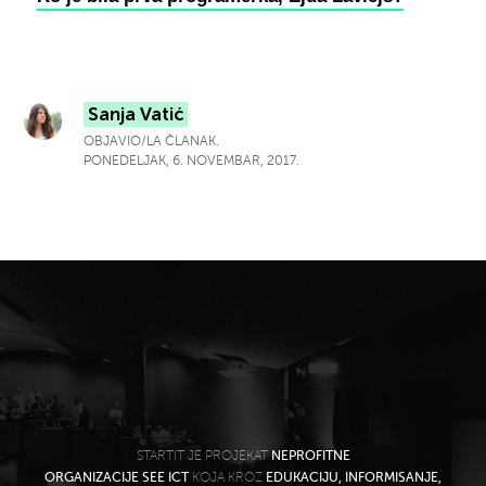
Sanja Vatić
OBJAVIO/LA ČLANAK.
PONEDELJAK, 6. NOVEMBAR, 2017.
STARTIT JE PROJEKAT
NEPROFITNE
ORGANIZACIJE SEE ICT
KOJA KROZ
EDUKACIJU, INFORMISANJE,