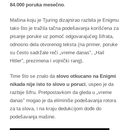
84.000 poruka mesečno
.
Mašina koju je Tjuring dizajnirao razbila je Enigmu
tako što je tražila tačna podešavanja korišćena za
pisanje poruke uz pomoć odgovarajućeg šifrata,
odnosno dela otvorenog teksta (na primer, poruke
su često sadržale reči „
vreme danas”,
„
Hail
Hitler”, prezimena i vojnički rang
).
Time što se znalo da
slovo otkucano na Enigmi
nikada nije isto to slovo u poruci
, uspeo je da
razbije šifru. Pretpostavkom da gleda u „
vreme
danas” mogao je da eliminiše podešavanja rotora
za ta slova, i na kraju dedukcijom dođe do
podešavanja mašine.