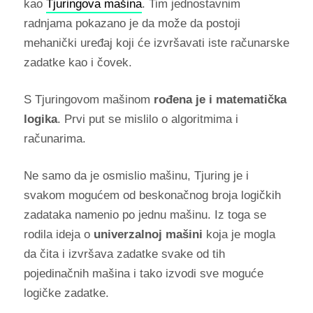
kao
Tjuringova mašina
. Tim jednostavnim
radnjama pokazano je da može da postoji
mehanički uređaj koji će izvršavati iste računarske
zadatke kao i čovek.
S Tjuringovom mašinom
rođena je i matematička
logika
. Prvi put se mislilo o algoritmima i
računarima.
Ne samo da je osmislio mašinu, Tjuring je i
svakom mogućem od beskonačnog broja logičkih
zadataka namenio po jednu mašinu. Iz toga se
rodila ideja o
univerzalnoj mašini
koja je mogla
da čita i izvršava zadatke svake od tih
pojedinačnih mašina i tako izvodi sve moguće
logičke zadatke.