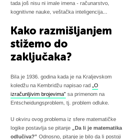
tada još nisu ni imale imena - računarstvo,
kognitivne nauke, veštačka inteligencija...
Kako razmišljanjem
stižemo do
zaključaka?
Bila je 1936. godina kada je na Kraljevskom
koledžu na Kembridžu napisao rad
„O
izračunljivim brojevima”
sa primenom na
Entscheidungsproblem, tj. problem odluke.
U okviru ovog problema iz sfere matematičke
logike postavlja se pitanje
„Da li je matematika
odlučiva?”
Odnosno, pitanje je bilo da li postoji