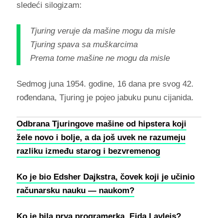
sledeći silogizam:
Tjuring veruje da mašine mogu da misle
Tjuring spava sa muškarcima
Prema tome mašine ne mogu da misle
Sedmog juna
1954. godine, 16 dana pre svog 42.
rođendana, Tjuring je pojeo jabuku punu cijanida.
Odbrana Tjuringove mašine od hipstera koji
žele novo i bolje, a da još uvek ne razumeju
razliku između starog i bezvremenog
Ko je bio Edsher Dajkstra, čovek koji je učinio
računarsku nauku — naukom?
Ko je bila prva programerka, Ejda Lavlejs?