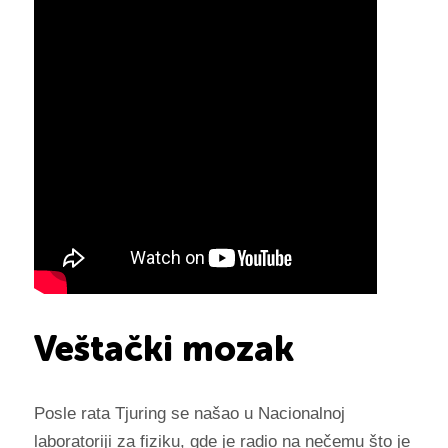
Veštački mozak
Posle rata Tjuring se našao u Nacionalnoj
laboratoriji za fiziku, gde je radio na nečemu što je