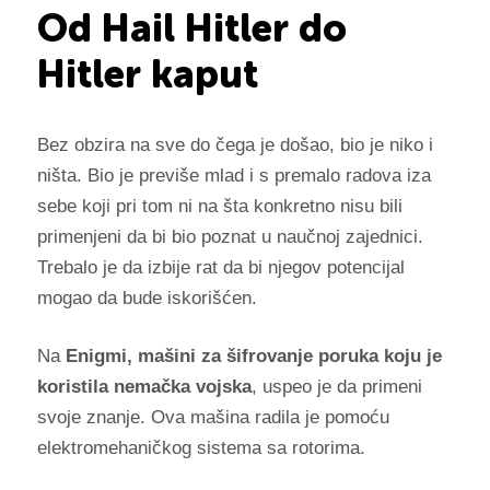
Od
Hail Hitler do
Hitler kaput
Bez obzira na sve do čega je došao, bio je niko i
ništa. Bio je previše mlad i s premalo radova iza
sebe koji pri tom ni na šta konkretno nisu bili
primenjeni da bi bio poznat u naučnoj zajednici.
Trebalo je da izbije rat da bi njegov potencijal
mogao da bude iskorišćen.
Na
Enigmi, mašini za šifrovanje poruka koju je
koristila nemačka vojska
, uspeo je da primeni
svoje znanje. Ova mašina radila je pomoću
elektromehaničkog sistema sa rotorima.