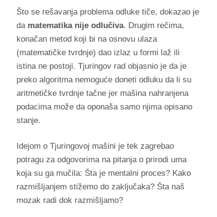
Što se rešavanja problema odluke tiče, dokazao je
da
matematika nije odlučiva
. Drugim rečima,
konačan metod koji bi na osnovu ulaza
(matematičke tvrdnje) dao izlaz u formi laž ili
istina ne postoji. Tjuringov rad objasnio je da je
preko algoritma nemoguće doneti odluku da li su
aritmetičke tvrdnje tačne jer
mašina nahranjena
podacima može da oponaša samo njima opisano
stanje.
Idejom o Tjuringovoj mašini je tek zagrebao
potragu za odgovorima na pitanja o prirodi uma
koja su ga mučila: Šta je mentalni proces? Kako
razmišljanjem stižemo do zaključaka? Šta naš
mozak radi dok razmišljamo?