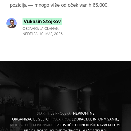
pozicija — mnogo više od očekivanih 65.000.
Vukašin Stojkov
OBJAVIO/LA ČLANAK.
NEDELJA, 10. MAJ, 2026.
STARTIT JE PROJEKAT
NEPROFITNE
ORGANIZACIJE SEE ICT
KOJA KROZ
EDUKACIJU, INFORMISANJE,
MOTIVACIJU I POVEZIVANJE
PODSTIČE TEHNOLOŠKI RAZVOJ I TIME