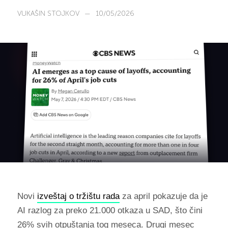
VUKAŠIN STOJKOV
—
10/05/2026
Novi
izveštaj o tržištu rada
za april pokazuje da je
AI razlog za preko 21.000 otkaza u SAD, što čini
26% svih otpuštanja tog meseca. Drugi mesec