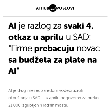
AI HUB
AI POSLOVI
AI
svaki 4.
je razlog za
otkaz u aprilu
u SAD:
prebacuju
"Firme
novac
sa budžeta za plate na
AI
"
AI je drugi mesec zaredom vodeći uzrok
otpuštanja u SAD — u aprilu odgovoran za preko
21.000 izgubljenih radnih mesta.