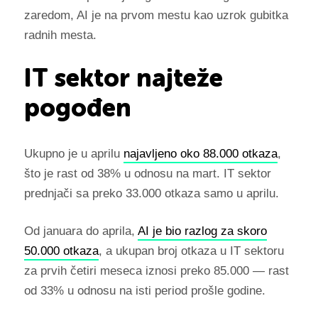
zaredom, AI je na prvom mestu kao uzrok gubitka
radnih mesta.
IT sektor najteže
pogođen
Ukupno je u aprilu
najavljeno oko 88.000 otkaza
,
što je rast od 38% u odnosu na mart. IT sektor
prednjači sa preko 33.000 otkaza samo u aprilu.
Od januara do aprila,
AI je bio razlog za skoro
50.000 otkaza
, a ukupan broj otkaza u IT sektoru
za prvih četiri meseca iznosi preko 85.000 — rast
od 33% u odnosu na isti period prošle godine.