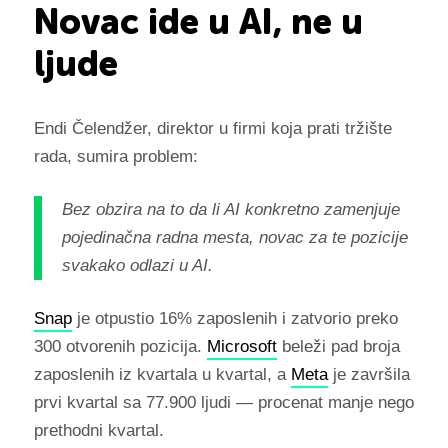
Novac ide u AI, ne u
ljude
Endi Čelendžer, direktor u firmi koja prati tržište
rada, sumira problem:
Bez obzira na to da li AI konkretno zamenjuje
pojedinačna radna mesta, novac za te pozicije
svakako odlazi u AI.
Snap
je otpustio 16% zaposlenih i zatvorio preko
300 otvorenih pozicija.
Microsoft
beleži pad broja
zaposlenih iz kvartala u kvartal, a
Meta
je završila
prvi kvartal sa 77.900 ljudi — procenat manje nego
prethodni kvartal.