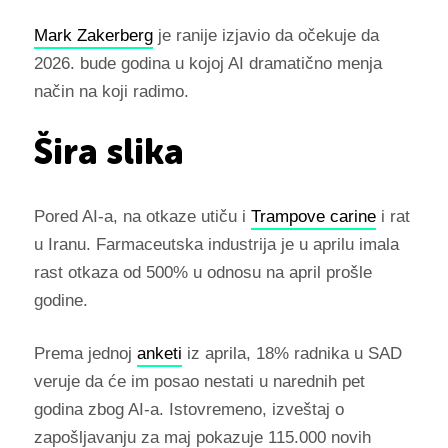
Mark Zakerberg
je ranije izjavio da očekuje da
2026. bude godina u kojoj AI dramatično menja
način na koji radimo.
Šira slika
Pored AI-a, na otkaze utiču i
Trampove carine
i rat
u Iranu. Farmaceutska industrija je u aprilu imala
rast otkaza od 500% u odnosu na april prošle
godine.
Prema jednoj
anketi
iz aprila, 18% radnika u SAD
veruje da će im posao nestati u narednih pet
godina zbog AI-a. Istovremeno, izveštaj o
zapošljavanju za maj pokazuje 115.000 novih