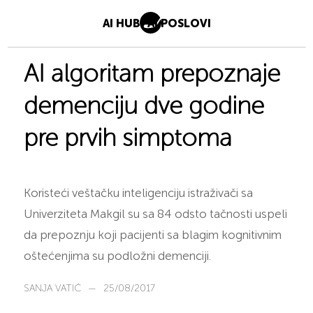
AI HUB
AI POSLOVI
AI algoritam prepoznaje
demenciju dve godine
pre prvih simptoma
Koristeći veštačku inteligenciju istraživači sa
Univerziteta Makgil su sa 84 odsto tačnosti uspeli
da prepoznju koji pacijenti sa blagim kognitivnim
oštećenjima su podložni demenciji.
SANJA VATIĆ
—
25/08/2017