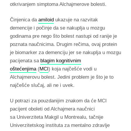
otkrivanjem simptoma Alchajmerove bolesti.
Činjenica da
amiloid
ukazuje na razvitak
demencije i počinje da se nakuplja u mozgu
godinama pre nego što bolest nastupi od ranije je
poznata naučnicima. Drugim rečima, ovaj protein
je biomarker za demenciju jer se nakuplja u mozgu
pacijenata sa
blagim kognitivnim
oštećenjima
(
MCI
) koja najčešće vodi u
Alchajmerovu bolest. Jedini problem je što je to
najčešće slučaj, ali ne i uvek.
U potrazi za pouzdanijim znakom da će MCI
pacijent oboleti od Alchajmera naučnici
sa Univerziteta Makgil u Montrealu, tačnije
Univerzitetskog instituta za mentalno zdravlje