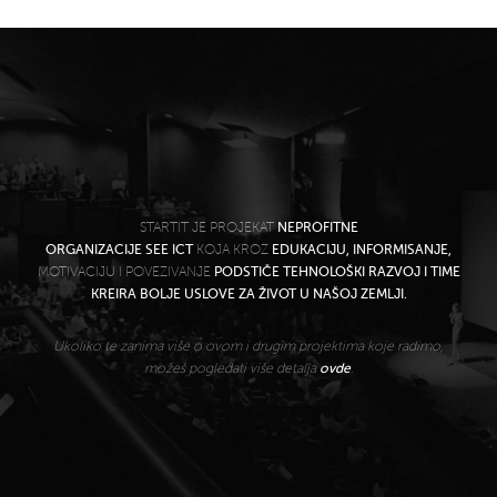
STARTIT JE PROJEKAT
NEPROFITNE
ORGANIZACIJE SEE ICT
KOJA KROZ
EDUKACIJU, INFORMISANJE,
MOTIVACIJU I POVEZIVANJE
PODSTIČE TEHNOLOŠKI RAZVOJ I TIME
KREIRA BOLJE USLOVE ZA ŽIVOT U NAŠOJ ZEMLJI.
Ukoliko te zanima više o ovom i drugim projektima koje radimo,
možeš pogledati više detalja
ovde
.