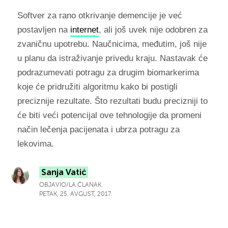
Softver za rano otkrivanje demencije je već
postavljen na
internet
, ali još uvek nije odobren za
zvaničnu upotrebu. Naučnicima, međutim, još nije
u planu da istraživanje privedu kraju. Nastavak će
podrazumevati potragu za drugim biomarkerima
koje će pridružiti algoritmu kako bi postigli
preciznije rezultate. Što rezultati budu precizniji to
će biti veći potencijal ove tehnologije da promeni
način lečenja pacijenata i ubrza potragu za
lekovima.
Sanja Vatić
OBJAVIO/LA ČLANAK.
PETAK, 25. AVGUST, 2017.