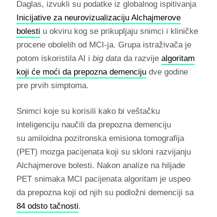
Daglas, izvukli su podatke iz globalnog ispitivanja
Inicijative za neurovizualizaciju Alchajmerove
bolesti
u okviru kog se prikupljaju snimci i kliničke
procene obolelih od MCI-ja. Grupa istraživača je
potom iskoristila AI i
big data
da razvije
algoritam
koji će moći da prepozna demenciju
dve godine
pre prvih simptoma.
Snimci koje su korisili kako bi veštačku
inteligenciju naučili da prepozna demenciju
su amiloidna pozitronska emisiona tomografija
(PET) mozga pacijenata koji su skloni razvijanju
Alchajmerove bolesti. Nakon analize na hiljade
PET snimaka MCI pacijenata algoritam je uspeo
da prepozna koji od njih su podložni demenciji sa
84 odsto tačnosti
.