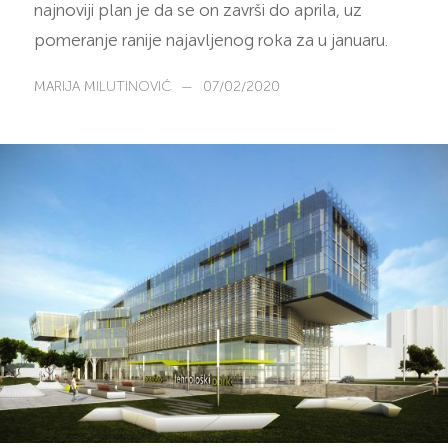
najnoviji plan je da se on završi do aprila, uz
pomeranje ranije najavljenog roka za u januaru.
MARIJA MILUTINOVIĆ
—
07/02/2020