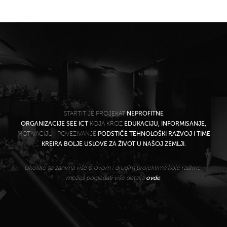
STARTIT JE PROJEKAT
NEPROFITNE
ORGANIZACIJE SEE ICT
KOJA KROZ
EDUKACIJU, INFORMISANJE,
MOTIVACIJU I POVEZIVANJE
PODSTIČE TEHNOLOŠKI RAZVOJ I TIME
KREIRA BOLJE USLOVE ZA ŽIVOT U NAŠOJ ZEMLJI.
Ukoliko te zanima više o ovom i drugim projektima koje radimo,
možeš pogledati više detalja
ovde
.