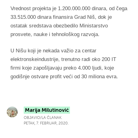
Vrednost projekta je 1.200.000.000 dinara, od čega
33.515.000 dinara finansira Grad Niš, dok je
ostatak sredstava obezbedilo Ministarstvo
prosvete, nauke i tehnološkog razvoja.
U Nišu koji je nekada važio za centar
elektronskeindustrije, trenutno radi oko 200 IT
firmi koje zapošljavaju preko 4.000 ljudi, koje
godišnje ostvare profit veći od 30 miliona evra.
Marija Milutinović
OBJAVIO/LA ČLANAK.
PETAK, 7. FEBRUAR, 2020.