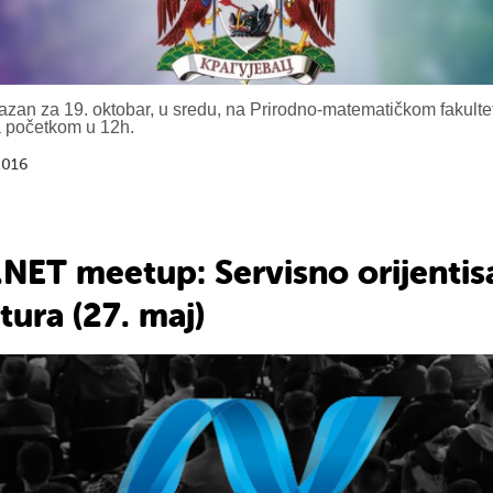
azan za 19. oktobar, u sredu, na Prirodno-matematičkom fakulte
 početkom u 12h.
2016
 .NET meetup: Servisno orijenti
tura (27. maj)