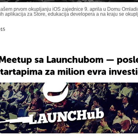
 našem prvom okupljanju iOS zajednice 9. aprila u Domu Omlad
h aplikacija za Store, edukacija developera a na kraju se okupl
015
t Meetup sa Launchubom — posl
tartapima za milion evra investi