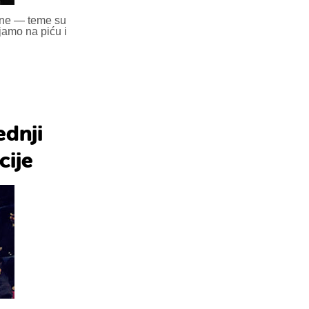
ine — teme su
jamo na piću i
ednji
cije