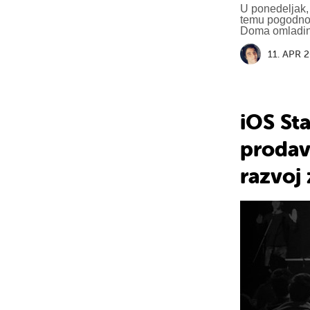
U ponedeljak,
temu pogodnos
Doma omladin
11. APR 
iOS St
prodava
razvoj