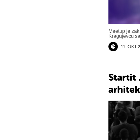
Meetup je zak
Kragujevcu sa
11. OKT 
Startit
arhitek