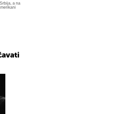
Srbija, a na
Amerikani
čavati