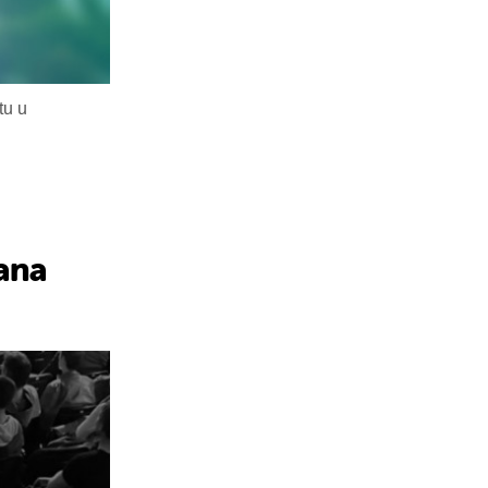
tu u
sana