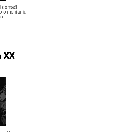
ni domaći
o o menjanju
ma.
a XX