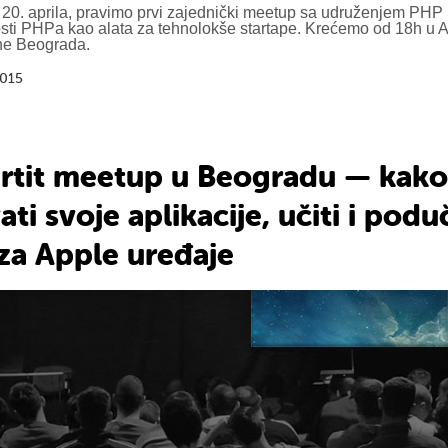
 20. aprila, pravimo prvi zajednički meetup sa udruženjem PHP 
ti PHPa kao alata za tehnolokše startape. Krećemo od 18h u 
e Beograda.
2015
artit meetup u Beogradu — kako
ti svoje aplikacije, učiti i podu
 za Apple uređaje