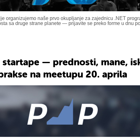
je organizujemo naše prvo okupljanje za zajednicu .NET progr
sta sa druge strane planete — prijavite se preko forme u dnu po
 startape — prednosti, mane, isk
prakse na meetupu 20. aprila