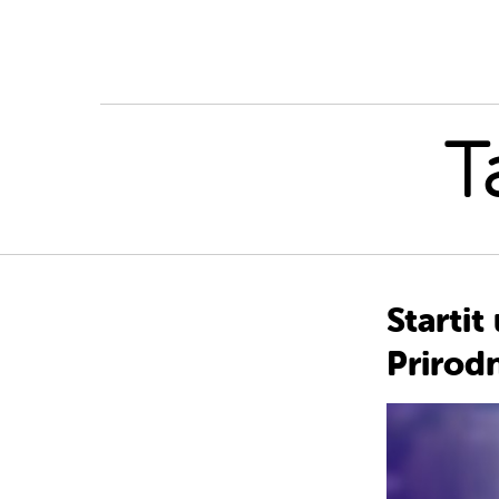
T
Starti
Prirod