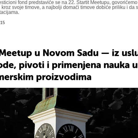
ticioni fond predstaviće se na 22. Startit Meetupu, govorićemo
i kroz svoje timove, a najbolji domaći timove dobiće priliku i da
tacijama.
015
t Meetup u Novom Sadu — iz usl
de, pivoti i primenjena nauka u
erskim proizvodima