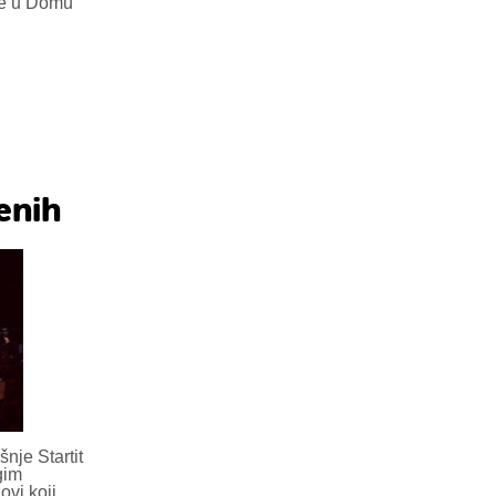
ice u Domu
enih
nje Startit
gim
ovi koji