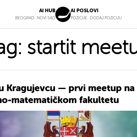
AI HUB
AI POSLOVI
BEOGRAD
·
NOVI SAD
POZICIJE
·
DODAJ POZICIJU
ag:
startit meet
t u Kragujevcu — prvi meetup na
no-matematičkom fakultetu