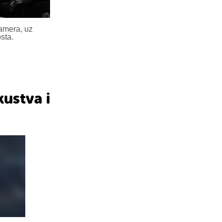
amera, uz
sta.
ustva i