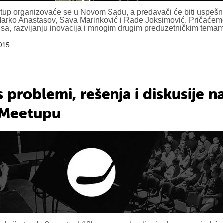
eetup organizovaće se u Novom Sadu, a predavači će biti uspeš
Marko Anastasov, Sava Marinković i Rade Joksimović. Pričaćem
nisa, razvijanju inovacija i mnogim drugim preduzetničkim tema
015
problemi, rešenja i diskusije n
t Meetupu