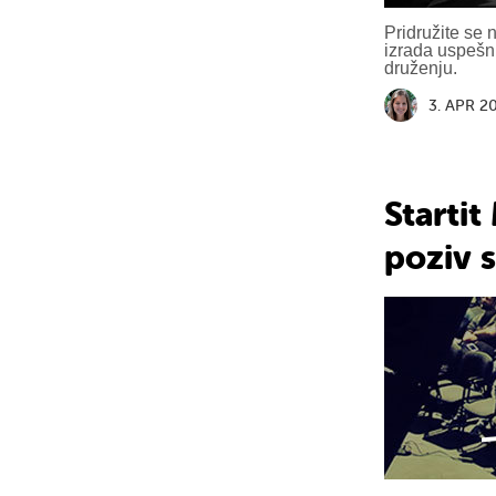
Pridružite se
izrada uspešni
druženju.
3. APR 2
Starti
poziv s