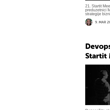
21. Startit M
preduzetnici 
strategije biz
9. MAR 2
Devops 
Starti