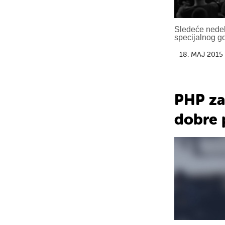
Sledeće nedel
specijalnog go
18. MAJ 2015
PHP za
dobre 