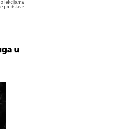
 o lekcijama
 se predstave
uga u