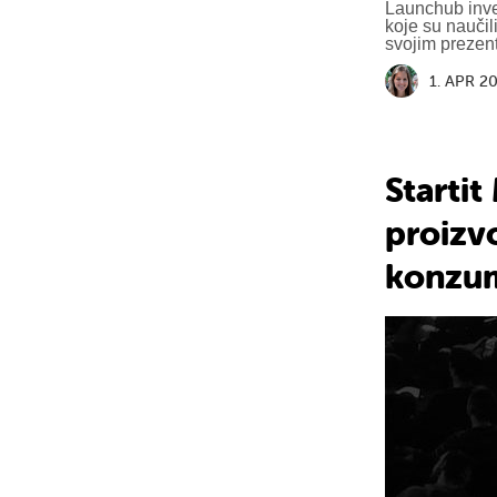
Launchub inves
koje su naučil
svojim prezen
1. APR 2
Starti
proizvo
konzum