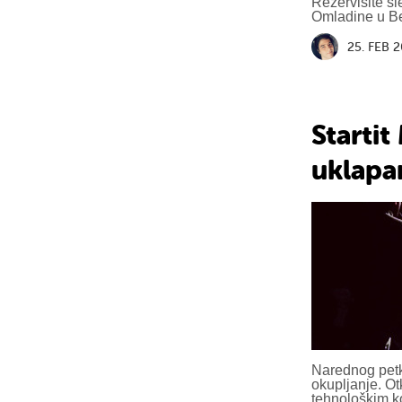
Rezervišite s
Omladine u Be
25. FEB 
Startit
uklapan
Narednog petk
okupljanje. O
tehnološkim k