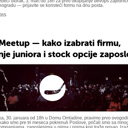
ledeći utorak, 3. mart od 18h za prvo okupljanje devops zajedn
ogradu — prijavite se koristeći formu na dnu posta.
2015
 Meetup — kako izabrati firmu,
je juniora i stock opcije zaposl
a, 30. januara od 18h u Domu Omladine, pravimo prvo ovogodiš
tkako smo pre tri meseca pokrenuli Poslove, pričali smo sa mno
ompanijama, zaposlenima u njima i onima koji traže posao. Izaz